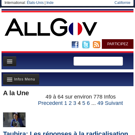
International:
États-Unis
|
Inde
Californie
PARTICIPEZ
Page d'accueil
Infos Menu
Infos
A la Une
Gouvernement
A la Une(791)
49 à 64 sur environ 778 Infos
Ministères/Directions
Precedent
1
2
3
4
5
6
...
49
Suivant
Polémiques(266)
Blog
Où va l’argent?(300)
Elections européennes
La France et le Monde(233)
Taubira: Les réponses à la radicalisation