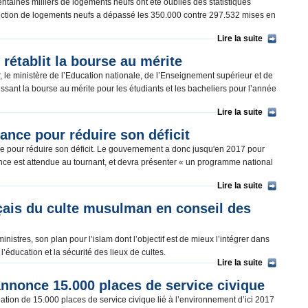
aines milliers de logements neufs ont été oubliés des statistiques
struction de logements neufs a dépassé les 350.000 contre 297.532 mises en
Lire la suite
rétablit la bourse au mérite
, le ministère de l’Education nationale, de l’Enseignement supérieur et de
issant la bourse au mérite pour les étudiants et les bacheliers pour l’année
Lire la suite
ance pour réduire son déficit
e pour réduire son déficit. Le gouvernement a donc jusqu'en 2017 pour
nce est attendue au tournant, et devra présenter « un programme national
Lire la suite
çais du culte musulman en conseil des
stres, son plan pour l’islam dont l’objectif est de mieux l’intégrer dans
 l’éducation et la sécurité des lieux de cultes.
Lire la suite
annonce 15.000 places de service civique
éation de 15.000 places de service civique lié à l’environnement d’ici 2017