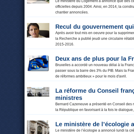
Le ministère du Logement a annoncé que des cent
officielles depuis 2004. Ainsi, en 2014, la con
chantier annoncées.
Recul du gouvernement qui 
Après avoir tout mis en oeuvre pour la supprimer
la Recherche a publié jeudi une circulaire rétabl
2015-2016.
Deux ans de plus pour la Fr
Bruxelles a accordé un nouveau délai à la Franc
passer sous la barre des 3% du PIB. Mais la Fra
de réformes ambitieux » pour le mois d'avril.
La réforme du Conseil fran
ministres
Bernard Cazeneuve a présenté en Conseil des mini
la République en favorisant à la fois le dialogue,
Le ministère de l’écologie 
Le ministère de l’écologie a annoncé lundi la cr