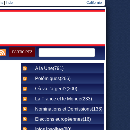
is
|
Inde
Californie
PARTICIPEZ
A la Une(791)
Polémiques(266)
Où va l’argent?(300)
La France et le Monde(233)
Nominations et Démissions(136)
Elections européennes(16)
Infos insolites(80)