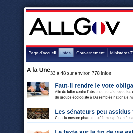
Page d'accueil
Infos
Gouvernement
Ministères/D
A la Une
33 à 48 sur environ 778 Infos
Faut-il rendre le vote obliga
Afin de lutter contre l’abstention et alors que l
du groupe écologiste à l'Assemblée nationale, va
Les sénateurs peu assidus f
C’est la mesure phare des réformes présentées ce
Le texte sur la fin de vie es