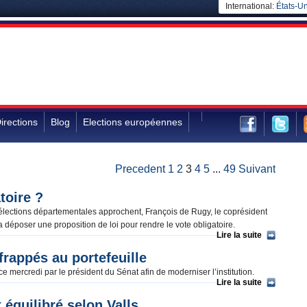
International:
États-Un
irections
Blog
Elections européennes
Precedent
1
2
3
4
5
...
49
Suivant
toire ?
es élections départementales approchent, François de Rugy, le coprésident
 déposer une proposition de loi pour rendre le vote obligatoire.
Lire la suite
rappés au portefeuille
 mercredi par le président du Sénat afin de moderniser l’institution.
Lire la suite
t équilibré selon Valls