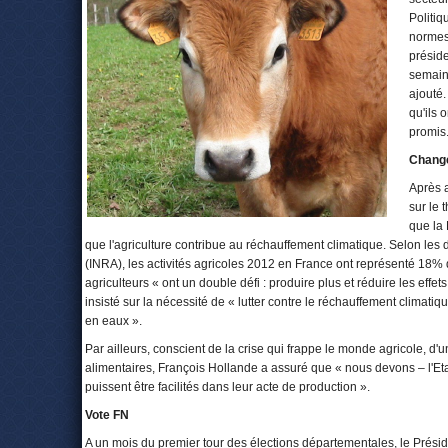
Politiq
normes 
préside
semaine
ajouté.
qu'ils 
promis
Change
Après a
sur le 
que la 
que l'agriculture contribue au réchauffement climatique. Selon les 
(INRA), les activités agricoles 2012 en France ont représenté 18% 
agriculteurs « ont un double défi : produire plus et réduire les effets 
insisté sur la nécessité de « lutter contre le réchauffement climat
en eaux ».
Par ailleurs, conscient de la crise qui frappe le monde agricole, d
alimentaires, François Hollande a assuré que « nous devons – l'Etat,
puissent être facilités dans leur acte de production ».
Vote FN
A un mois du premier tour des élections départementales, le Prési