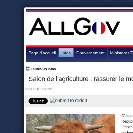
Page d'accueil
Infos
Gouvernement
Ministères/D
Toutes les Infos
Salon de l'agriculture : rassurer le 
lundi 23 février 2015
C'est p
Républi
Françoi
secteur