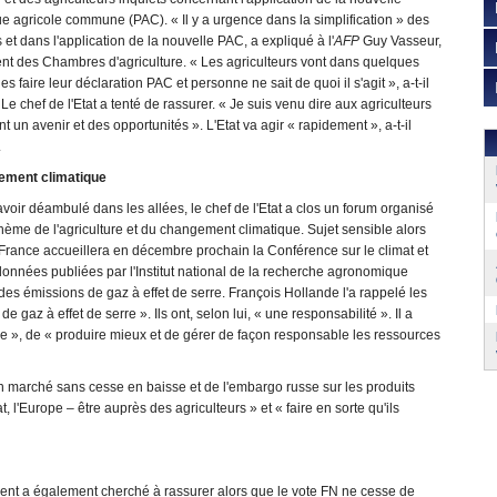
ue agricole commune (PAC). « Il y a urgence dans la simplification » des
et dans l'application de la nouvelle PAC, a expliqué à l'
AFP
Guy Vasseur,
nt des Chambres d'agriculture. « Les agriculteurs vont dans quelques
s faire leur déclaration PAC et personne ne sait de quoi il s'agit », a-t-il
 Le chef de l'Etat a tenté de rassurer. « Je suis venu dire aux agriculteurs
ont un avenir et des opportunités ». L'Etat va agir « rapidement », a-t-il
.
ment climatique
voir déambulé dans les allées, le chef de l'Etat a clos un forum organisé
thème de l'agriculture et du changement climatique. Sujet sensible alors
France accueillera en décembre prochain la Conférence sur le climat et
données publiées par l'Institut national de la recherche agronomique
des émissions de gaz à effet de serre. François Hollande l'a rappelé les
de gaz à effet de serre ». Ils ont, selon lui, « une responsabilité ». Il a
ique », de « produire mieux et de gérer de façon responsable les ressources
'un marché sans cesse en baisse et de l'embargo russe sur les produits
 l'Europe – être auprès des agriculteurs » et « faire en sorte qu'ils
dent a également cherché à rassurer alors que le vote FN ne cesse de