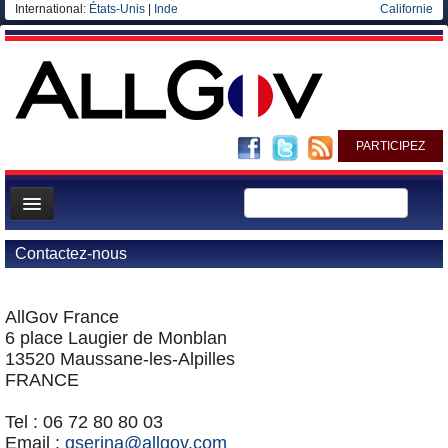
International:
États-Unis
|
Inde
Californie
PARTICIPEZ
Page d'accueil
Contactez-nous
Infos
Gouvernement
AllGov France
6 place Laugier de Monblan
Ministères/Directions
13520 Maussane-les-Alpilles
Blog
FRANCE
Elections européennes
Tel : 06 72 80 80 03
Email :
gserina@allgov.com