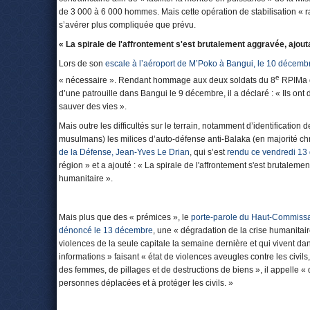
de 3 000 à 6 000 hommes. Mais cette opération de stabilisation « ra
s’avérer plus compliquée que prévu.
« La spirale de l'affrontement s'est brutalement aggravée, ajout
Lors de son
escale à l’aéroport de M’Poko à Bangui, le 10 décemb
e
« nécessaire ». Rendant hommage aux deux soldats du 8
RPIMa de
d’une patrouille dans Bangui le 9 décembre, il a déclaré : « Ils ont 
sauver des vies ».
Mais outre les difficultés sur le terrain, notamment d’identification
musulmans) les milices d’auto-défense anti-Balaka (en majorité chré
de la Défense, Jean-Yves Le Drian
, qui s’est
rendu ce vendredi 13
région » et a ajouté : « La spirale de l'affrontement s'est brutaleme
humanitaire ».
Mais plus que des « prémices », le
porte-parole du Haut-Commissar
dénoncé le 13 décembre
, une « dégradation de la crise humanitai
violences de la seule capitale la semaine dernière et qui vivent 
informations » faisant « état de violences aveugles contre les civils
des femmes, de pillages et de destructions de biens », il appelle «
personnes déplacées et à protéger les civils. »