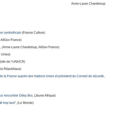
Anne-Laure Chanteloup
r centrafricain
(France Culture)
, AllGov France)
é
, (Anne-Laure Chanteloup, AllGov France)
s Unies)
 (site de l’UNHCR)
e la République)
 la France auprès des Nations Unies et président du Conseil de sécurité
,
ur rencontrer Déby Itno
, (Jeune Afrique)
té trop tard"
, (Le Monde)