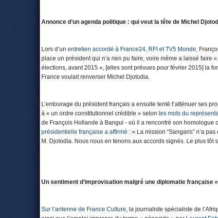
Annonce d’un agenda politique : qui veut la tête de Michel Djotod
Lors d’un
entretien accordé à France24, RFI et TV5 Monde
, Franço
place un président qui n’a rien pu faire, voire même a laissé faire ». 
élections, avant 2015 », [elles sont prévues pour février 2015] la
France voulait renverser Michel Djotodia.
L’entourage du président français a ensuite tenté t’atténuer ses pro
à « un ordre constitutionnel crédible » selon
les mots du représent
de François Hollande à Bangui - où il a rencontré son homologue c
présidentielle française a affirmé
: « La mission “Sangaris” n’a pas 
M. Djotodia. Nous nous en tenons aux accords signés. Le plus tôt se
Un sentiment d’improvisation malgré une diplomatie française « t
Sur l’antenne de France Culture
, la journaliste spécialiste de l’A