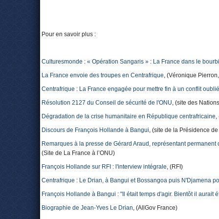
Pour en savoir plus :
Culturesmonde : « Opération Sangaris » : La France dans le bourbie
La France envoie des troupes en Centrafrique
, (Véronique Pierron
Centrafrique : La France engagée pour mettre fin à un conflit oubli
Résolution 2127 du Conseil de sécurité de l'ONU
, (site des Nation
Dégradation de la crise humanitaire en République centrafricaine
,
Discours de François Hollande à Bangui
, (site de la Présidence d
Remarques à la presse de Gérard Araud, représentant permanent de
(Site de La France à l’ONU)
François Hollande sur RFI : l'interview intégrale
, (RFI)
Centrafrique : Le Drian, à Bangui et Bossangoa puis N'Djamena po
François Hollande à Bangui : "Il était temps d'agir. Bientôt il aurait é
Biographie de Jean-Yves Le Drian
, (AllGov France)