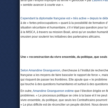
ainsi que l’emploi impropre du terme « génocide » par
Laurent Fab
« semble avancer à courte vue ».
Cependant la diplomatie française est « très active » depuis le dé
à de « fortes préoccupations » quant à la possibilité de formation d
situation sécuritaire et humanitaire, s’il n’était pas question pour l
à la MISCA, à travers sa mission Boali, ainsi qu’un soutien humanit
onusien pour soutenir les initiatives des partenaires africains.
Une « reconstruction du vivre ensemble, du politique, que seuls 
Selon Amandine Gnanguenon
, chercheuse à l’Institut de recherche
française a les moyens de faire basculer le rapport de force », mai
qui risquent de passer les frontières. Elle ajoute que « le problème 
qui touche à des questions humanitaires et surtout à des questions 
En outre,
Amandine Gnanguenon estime
que l’élection érigée en f
problèmes. « Le processus politique se crée à la base et il ne peut ê
vivre ensemble, du politique, que seuls les Centrafricains pourront f
« Le plus difficile est de réconcilier un peuple déchiré. Nous devons 