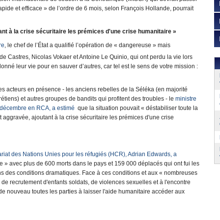
pide et efficace » de l’ordre de 6 mois, selon François Hollande, pourrait
ant à la crise sécuritaire les prémices d'une crise humanitaire »
re
, le chef de l’État a qualifié l’opération de « dangereuse » mais
 Castres, Nicolas Vokaer et Antoine Le Quinio, qui ont perdu la vie lors
donné leur vie pour en sauver d’autres, car tel est le sens de votre mission :
 des acteurs en présence - les anciens rebelles de la Séléka (en majorité
tiens) et autres groupes de bandits qui profitent des troubles - le
ministre
 décembre en RCA, a estimé
que la situation pouvait « déstabiliser toute la
nt aggravée, ajoutant à la crise sécuritaire les prémices d'une crise
iat des Nations Unies pour les réfugiés (HCR), Adrian Edwards, a
re » avec plus de 600 morts dans le pays et 159 000 déplacés qui ont fui les
dans des conditions dramatiques. Face à ces conditions et aux « nombreuses
, de recrutement d'enfants soldats, de violences sexuelles et à l'encontre
 de nouveau toutes les parties à laisser l'aide humanitaire accéder aux