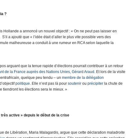
ia ?
is Hollande a annoncé un nouvel objectif : « On ne peut pas laisser en
S’il a ajouté que « l’idée était d’aller le plus vite possible vers des
 formule malheureuse a conduit à une rumeur en RCA selon laquelle la
pos arguant que la tenue rapide d’élections pourrait contribuer à un retour
ant de la France auprès des Nations Unies, Gérard Araud
. Et lors de la visite
entrafricain, quelque peu tendu – un
membre de la délégation
d’objectif
politique
. Elle n’est pas là pour
soutenir
ou
précipiter
la chute de
 tiendront les élections sera le mieux. »
rès active » depuis le début de la crise
frique de Libération, Maria Malagardis, argue que cette déclaration maladroite