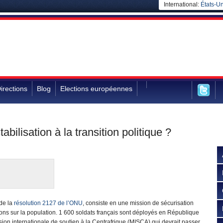
International:
États-Un
irections
Blog
Elections européennes
bilisation à la transition politique ?
 de la
résolution 2127 de l’ONU
, consiste en une mission de sécurisation
ions sur la population. 1 600 soldats français sont déployés en République
ssion internationale de soutien à la Centrafrique (MISCA) qui devrait passer