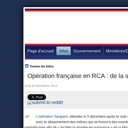
Page d'accueil
Infos
Gouvernement
Ministères/D
Toutes les Infos
Opération française en RCA : de la sta
lundi 16 décembre 2013
L’opération Sangaris
, débutée le 5 décembre après le vote
AP
avec le désarmement des milices qui se livrent à des exact
centrafricaine afin de « faciliter la montée en puissance » de la Mi