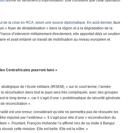
ius
donne un sentiment d’improvisation. Elle considère que cette opération
but de la crise en RCA, selon une source diplomatique. En août dernier
, face
’un « foyer de déstabilisation » dans la région et à la dégradation de la
a France d’intervenir militairement directement, elle apportait déjà un soutien
aire et avait entamé un travail de mobilisation au niveau européen et
les Centrafricains pourront faire »
 stratégique de l’école militaire (IRSEM), « sur le court terme, l’armée
s la sécurisation dans tout le pays sera très compliquée, avec des groupes
est le long terme », car il s’agit d’une « problématique de sécurité générale
de réconciliation ».
inalité est une erreur, considérant qu’elle ne permettra pas de résoudre les
tre impulsé par l’extérieur ». Il s’agit pour elle d’une « reconstruction du
aire ». Pourtant, François Hollande l’a affirmé lors de sa visite à Bangui :
réussir cette mission. Elle est belle. Elle est la nôtre. »