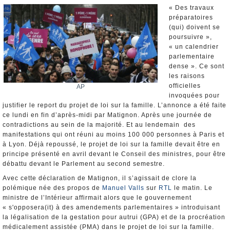
Nominations et Démissions
« Des travaux
préparatoires
Elections européennes
(qui) doivent se
Infos insolites
poursuivre »,
« un calendrier
parlementaire
dense ». Ce sont
les raisons
officielles
AP
invoquées pour
justifier le report du projet de loi sur la famille. L’annonce a été faite
ce lundi en fin d’après-midi par Matignon. Après une journée de
contradictions au sein de la majorité. Et au lendemain des
manifestations qui ont réuni au moins 100 000 personnes à Paris et
à Lyon. Déjà repoussé, le projet de loi sur la famille devait être en
principe présenté en avril devant le Conseil des ministres, pour être
débattu devant le Parlement au second semestre.
Avec cette déclaration de Matignon, il s’agissait de clore la
polémique née des propos de
Manuel Valls
sur
RTL
le matin. Le
ministre de l’Intérieur affirmait alors que le gouvernement
« s'opposera(it) à des amendements parlementaires » introduisant
la légalisation de la gestation pour autrui (GPA) et de la procréation
médicalement assistée (PMA) dans le projet de loi sur la famille.