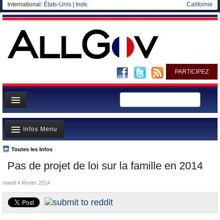
International:
États-Unis
|
Inde
Californie
PARTICIPEZ
Page d'accueil
Infos Menu
Infos
Gouvernement
Toutes les Infos
A la Une
Pas de projet de loi sur la famille en 2014
Ministères/Directions
Polémiques
Blog
mardi 4 février 2014
Où va l’argent?
Elections européennes
La France et le Monde