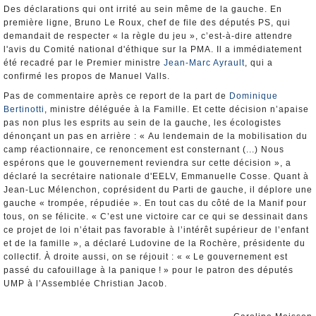
Des déclarations qui ont irrité au sein même de la gauche. En
première ligne, Bruno Le Roux, chef de file des députés PS, qui
demandait de respecter « la règle du jeu », c’est-à-dire attendre
l'avis du Comité national d'éthique sur la PMA. Il a immédiatement
été recadré par le Premier ministre
Jean-Marc Ayrault
, qui a
confirmé les propos de Manuel Valls.
Pas de commentaire après ce report de la part de
Dominique
Bertinotti
, ministre déléguée à la Famille. Et cette décision n’apaise
pas non plus les esprits au sein de la gauche, les écologistes
dénonçant un pas en arrière : « Au lendemain de la mobilisation du
camp réactionnaire, ce renoncement est consternant (...) Nous
espérons que le gouvernement reviendra sur cette décision », a
déclaré la secrétaire nationale d'EELV, Emmanuelle Cosse. Quant à
Jean-Luc Mélenchon, coprésident du Parti de gauche, il déplore une
gauche « trompée, répudiée ». En tout cas du côté de la Manif pour
tous, on se félicite. « C’est une victoire car ce qui se dessinait dans
ce projet de loi n’était pas favorable à l’intérêt supérieur de l’enfant
et de la famille », a déclaré Ludovine de la Rochère, présidente du
collectif. À droite aussi, on se réjouit : « « Le gouvernement est
passé du cafouillage à la panique ! » pour le patron des députés
UMP à l’Assemblée Christian Jacob.