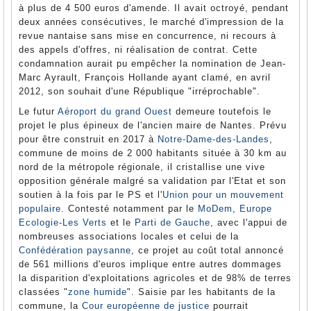
à plus de 4 500 euros d'amende. Il avait octroyé, pendant
deux années consécutives, le marché d'impression de la
revue nantaise sans mise en concurrence, ni recours à
des appels d'offres, ni réalisation de contrat. Cette
condamnation aurait pu empêcher la nomination de Jean-
Marc Ayrault, François Hollande ayant clamé, en avril
2012, son souhait d'une République "irréprochable".
Le futur
Aéroport du grand Ouest
demeure toutefois le
projet le plus épineux de l'ancien maire de Nantes. Prévu
pour être construit en 2017 à
Notre-Dame-des-Landes
,
commune de moins de 2 000 habitants située à 30 km au
nord de la métropole régionale, il cristallise une vive
opposition générale malgré sa validation par l'Etat et son
soutien à la fois par le PS et l'
Union pour un mouvement
populaire
. Contesté notamment par le
MoDem
,
Europe
Ecologie-Les Verts
et le
Parti de Gauche
, avec l'appui de
nombreuses associations locales et celui de la
Confédération paysanne
, ce projet au coût total annoncé
de 561 millions d'euros implique entre autres dommages
la disparition d'exploitations agricoles et de 98% de terres
classées "
zone humide
". Saisie par les habitants de la
commune, la
Cour européenne de justice
pourrait