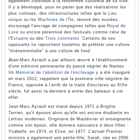
également contribué à la renommée culturelle de sa ville.
Il y a développé, pour ne parler que des réalisations les
plus connues, des infrastructures telles que le
Lieu
unique
ou les
Machines de l'Île
, rénové des musées,
encouragé l'ancrage de compagnies telles que
Royal de
Luxe
ou encore pérennisé des festivals comme celui de
l'
Estuaire
ou des
Trois continents
. Certains de ses
opposants lui reprochent toutefois de préférer une culture
"événementielle" à une culture de fond.
J
ean-Marc Ayrault a par ailleurs œuvré à l'établissement
d'une mémoire permanente du passé négrier de Nantes.
Un
Mémorial de l'abolition de l'esclavage
y a été inauguré
en mars 2012, rappelant que la première ville négrière de
France, opposée à l'arrêt de la traite d'esclaves au XIXe
siècle, fut aussi la dernière à armer des bateaux à cet
effet.
Jean-Marc Ayrault est marié depuis 1971 à Brigitte
Terrien, qu'il épouse alors qu'elle est encore étudiante en
Lettres modernes. Originaire de Maulévrier et enseignante
comme son époux, elle donnera naissance à deux filles :
Ysabelle, en 1974, et Elise, en 1977. L'actuel Premier
ministre a également une petite-fille, Sarah, née en 2006.