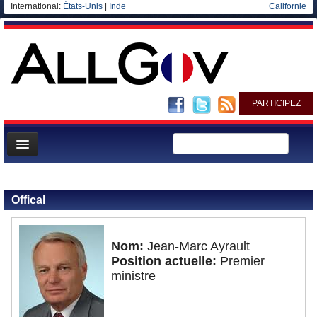
International:
États-Unis
|
Inde
Californie
PARTICIPEZ
Page d'accueil
Retour aux personnalités
Infos
Offical
Gouvernement
Ministères/Directions
Nom:
Jean-Marc Ayrault
Position actuelle:
Premier
Blog
ministre
Elections européennes