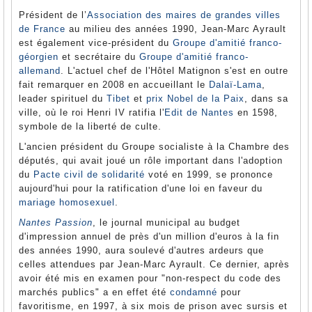
Président de l’
Association des maires de grandes villes
de France
au milieu des années 1990, Jean-Marc Ayrault
est également vice-président du
Groupe d'amitié franco-
géorgien
et secrétaire du
Groupe d'amitié franco-
allemand
. L'actuel chef de l'Hôtel Matignon s'est en outre
fait remarquer en 2008 en accueillant le
Dalaï-Lama
,
leader spirituel du
Tibet
et
prix Nobel de la Paix
, dans sa
ville, où le roi Henri IV ratifia l'
Edit de Nantes
en 1598,
symbole de la liberté de culte.
L'ancien président du Groupe socialiste à la Chambre des
députés, qui avait joué un rôle important dans l'adoption
du
Pacte civil de solidarité
voté en 1999, se prononce
aujourd'hui pour la ratification d'une loi en faveur du
mariage homosexuel
.
Nantes Passion
, le journal municipal au budget
d'impression annuel de près d'un million d'euros à la fin
des années 1990, aura soulevé d'autres ardeurs que
celles attendues par Jean-Marc Ayrault. Ce dernier, après
avoir été mis en examen pour "non-respect du code des
marchés publics" a en effet été
condamné
pour
favoritisme, en 1997, à six mois de prison avec sursis et