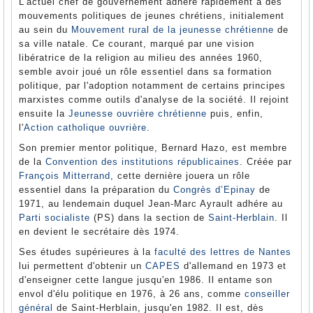
L'actuel chef de gouvernement adhère rapidement à des
mouvements politiques de jeunes chrétiens, initialement
au sein du
Mouvement rural de la jeunesse chrétienne
de
sa ville natale. Ce courant, marqué par une vision
libératrice de la religion au milieu des années 1960,
semble avoir joué un rôle essentiel dans sa formation
politique, par l'adoption notamment de certains principes
marxistes comme outils d'analyse de la société. Il rejoint
ensuite la
Jeunesse ouvrière chrétienne
puis, enfin,
l'
Action catholique ouvrière
.
Son premier mentor politique, Bernard Hazo, est membre
de la
Convention des institutions républicaines
. Créée par
François Mitterrand
, cette dernière jouera un rôle
essentiel dans la préparation du
Congrès d’Epinay
de
1971, au lendemain duquel Jean-Marc Ayrault adhére au
Parti socialiste
(PS) dans la section de
Saint-Herblain
. Il
en devient le secrétaire dès 1974.
Ses études supérieures à la
faculté des lettres de Nantes
lui permettent d'obtenir un
CAPES
d'allemand en 1973 et
d'enseigner cette langue jusqu'en 1986. Il entame son
envol d'élu politique en 1976, à 26 ans, comme
conseiller
général
de Saint-Herblain, jusqu'en 1982. Il est, dès