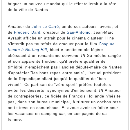
briguer un nouveau mandat qui le réinstallerait à la tête
de la ville de Nantes.
Amateur de
John Le Carré
, un de ses auteurs favoris, et
de
Frédéric Dard
, créateur de
San-Antonio
, Jean-Marc
Ayrault affiche un attrait pour le cinéma d'auteur. Il ne
s'interdit pas toutefois de craquer pour le film
Coup de
foudre à Notting Hill
, bluette sentimentale légère
obéissant à un romantisme convenu.
///
Sa mèche rangée
et son apparente froideur, qu'il préfère qualifier de
timidité, n'empêchent pas l'ancien député-maire de Nantes
d'apprécier "les bons repas entre amis", l'actuel président
de la République allant jusqu'à le qualifier de "bon
vivant". Ce partisan du "zéro sport" préfère toutefois
éviter les desserts, synonymes d'embonpoint.
///
Amateur
de contrepèteries, ce fidèle de François Hollande n'hésite
pas, dans son bureau municipal, à triturer un cochon rose
anti-stress en caoutchouc. Et avoue avoir un faible pour
les vacances en camping-car, en compagnie de sa
femme.