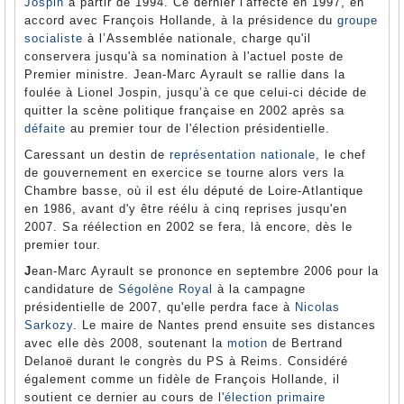
Jospin
à partir de 1994. Ce dernier l'affecte en 1997, en
accord avec François Hollande, à la présidence du
groupe
socialiste
à l’Assemblée nationale, charge qu'il
conservera jusqu'à sa nomination à l'actuel poste de
Premier ministre. Jean-Marc Ayrault se rallie dans la
foulée à Lionel Jospin, jusqu’à ce que celui-ci décide de
quitter la scène politique française en 2002 après sa
défaite
au premier tour de l'élection présidentielle.
Caressant un destin de
représentation nationale
, le chef
de gouvernement en exercice se tourne alors vers la
Chambre basse, où il est élu député de Loire-Atlantique
en 1986, avant d'y être réélu à cinq reprises jusqu'en
2007. Sa réélection en 2002 se fera, là encore, dès le
premier tour.
J
ean-Marc Ayrault se prononce en septembre 2006 pour la
candidature de
Ségolène Royal
à la campagne
présidentielle de 2007, qu'elle perdra face à
Nicolas
Sarkozy
. Le maire de Nantes prend ensuite ses distances
avec elle dès 2008, soutenant la
motion
de Bertrand
Delanoë durant le congrès du PS à Reims. Considéré
également comme un fidèle de François Hollande, il
soutient ce dernier au cours de l'
élection primaire