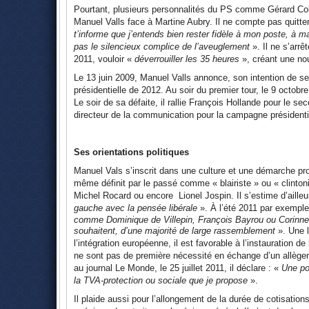
Pourtant, plusieurs personnalités du PS comme Gérard Col
Manuel Valls face à Martine Aubry. Il ne compte pas quitter 
t’informe que j’entends bien rester fidèle à mon poste, à m
pas le silencieux complice de l’aveuglement
». Il ne s’arrê
2011, vouloir «
déverrouiller les 35 heures
», créant une nou
Le 13 juin 2009, Manuel Valls annonce, son intention de se 
présidentielle de 2012. Au soir du premier tour, le 9 octobr
Le soir de sa défaite, il rallie François Hollande pour le
directeur de la communication pour la campagne présidenti
Ses orientations politiques
Manuel Vals s’inscrit dans une culture et une démarche pro
même définit par le passé comme « blairiste » ou « clintoni
Michel Rocard ou encore Lionel Jospin. Il s’estime d’aille
gauche avec la pensée libérale
». À l’été 2011 par exemple,
comme Dominique de Villepin, François Bayrou ou Corinne Le
souhaitent, d’une majorité de large rassemblement
». Une 
l’intégration européenne, il est favorable à l’instauration 
ne sont pas de première nécessité en échange d’un allègeme
au journal Le Monde, le 25 juillet 2011, il déclare : «
Une po
la TVA-protection ou sociale que je propose
».
Il plaide aussi pour l’allongement de la durée de cotisations