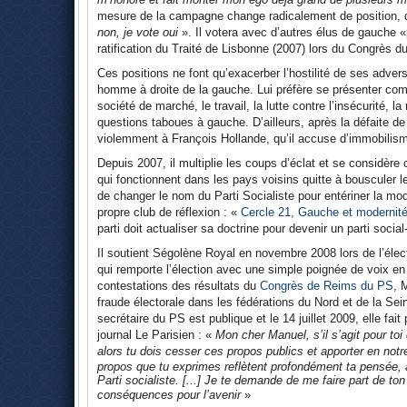
mesure de la campagne change radicalement de position, d
non, je vote oui
». Il votera avec d’autres élus de gauche «
ratification du Traité de Lisbonne (2007) lors du Congrès d
Ces positions ne font qu’exacerber l’hostilité de ses adver
homme à droite de la gauche. Lui préfère se présenter comm
société de marché, le travail, la lutte contre l’insécurité, la
questions taboues à gauche. D’ailleurs, après la défaite d
violemment à François Hollande, qu’il accuse d’immobilis
Depuis 2007, il multiplie les coups d’éclat et se considè
qui fonctionnent dans les pays voisins quitte à bousculer 
de changer le nom du Parti Socialiste pour entériner la m
propre club de réflexion : «
Cercle 21, Gauche et modernit
parti doit actualiser sa doctrine pour devenir un parti soc
Il soutient Ségolène Royal en novembre 2008 lors de l’éle
qui remporte l’élection avec une simple poignée de voix en 
contestations des résultats du
Congrès de Reims du PS
, 
fraude électorale dans les fédérations du Nord et de la Se
secrétaire du PS est publique et le 14 juillet 2009, elle fai
journal Le Parisien : «
Mon cher Manuel, s’il s’agit pour toi 
alors tu dois cesser ces propos publics et apporter en not
propos que tu exprimes reflètent profondément ta pensée, al
Parti socialiste. [...] Je te demande de me faire part de to
conséquences pour l’avenir
»