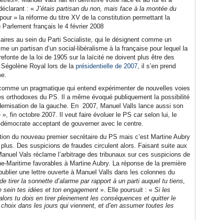
éclarant : «
J’étais partisan du non, mais face à la montée du
pour » la réforme du titre XV de la constitution permettant la
u Parlement français le 4 février 2008
saires au sein du Parti Socialiste, qui le désignent comme un
e un partisan d’un social-libéralisme à la française pour lequel la
 refonte de la loi de 1905 sur la laïcité ne doivent plus être des
e Ségolène Royal lors de la
présidentielle de 2007
, il s’en prend
me.
re comme un pragmatique qui entend expérimenter de nouvelles voies
les orthodoxes du PS. Il a même évoqué publiquement la possibilité
odernisation de la gauche. En 2007, Manuel Valls lance aussi son
é
», fin octobre 2007. Il veut faire évoluer le PS car selon lui, le
ial-démocrate acceptant de gouverner avec le centre.
ction du nouveau premier secrétaire du PS mais c’est Martine Aubry
plus. Des suspicions de fraudes circulent alors. Faisant suite aux
Manuel Vals réclame l’arbitrage des tribunaux sur ces suspicions de
ine-Maritime favorables à Martine Aubry. La réponse de la première
t publier une lettre ouverte à Manuel Valls dans les colonnes du
de tirer la sonnette d’alarme par rapport à un parti auquel tu tiens,
re sein tes idées et ton engagement
». Elle poursuit : «
Si les
ors tu dois en tirer pleinement les conséquences et quitter le
n choix dans les jours qui viennent, et d’en assumer toutes les