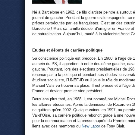
Né à Barcelone en 1962, ce fils d’artiste peintre a surtout 
journal de gauche. Pendant la guerre civile espagnole, ce r
prêtres persécutés par les franquistes. C’est un des cous
Barcelone ! Mais sa famille décide d’émigrer en France et 
de naturalisation. Aujourd’hui, marié à la violoniste Anne 
Etudes et débuts de carrière politique
Sa conscience politique est précoce. En 1980, à l’âge de 17
au sein du PS, il appartient à cette deuxième gauche, dav
gauche. Pourtant, lors des élections présidentielles de 1981,
renonce pas à la politique et pendant ses études universitai
étudiant socialiste, l’UNEF-ID où il joue le rôle de modéra
Manuel Valls va trouver sa place. Il est pressé et à l’âge 
France et devient premier vice-président.
Deux ans plus tard, en 1988, il est nommé par Michel Rocar
les affaires étudiantes. Après la démission de Rocard en 199
ne quittera qu’en 2002. Quoique vaincu en 1997, au premier
Val-d’Oise, sa carrière politique rebondit grâce à une nouve
pour la communication et la presse auprès du Premier mini
liens avec des membres du
New Labor
de Tony Blair.