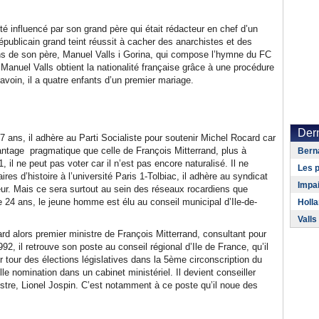
été influencé par son grand père qui était rédacteur en chef d’un
épublicain grand teint réussit à cacher des anarchistes et des
ins de son père, Manuel Valls i Gorina, qui compose l’hymne du FC
Manuel Valls obtient la nationalité française grâce à une procédure
Gravoin, il a quatre enfants d’un premier mariage.
Dern
 ans, il adhère au Parti Socialiste pour soutenir Michel Rocard car
antage pragmatique que celle de François Mitterrand, plus à
Berna
 il ne peut pas voter car il n’est pas encore naturalisé. Il ne
Les p
res d’histoire à l’université Paris 1-Tolbiac, il adhère au syndicat
Impa
teur. Mais ce sera surtout au sein des réseaux rocardiens que
de 24 ans, le jeune homme est élu au conseil municipal d’Ile-de-
Holla
Valls
d alors premier ministre de François Mitterrand, consultant pour
2, il retrouve son poste au conseil régional d’Ile de France, qu’il
 tour des élections législatives dans la 5ème circonscription du
lle nomination dans un cabinet ministériel. Il devient conseiller
stre, Lionel Jospin. C’est notamment à ce poste qu’il noue des