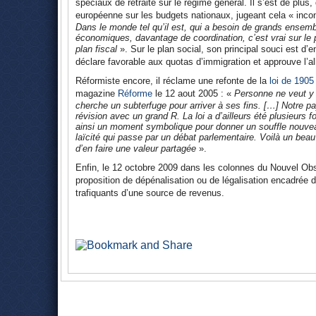
spéciaux de retraite sur le régime général. Il s’est de plu
européenne sur les budgets nationaux, jugeant cela « incon
Dans le monde tel qu’il est, qui a besoin de grands ensemb
économiques, davantage de coordination, c’est vrai sur le pl
plan fiscal
». Sur le plan social, son principal souci est d’en 
déclare favorable aux quotas d’immigration et approuve l’al
Réformiste encore, il réclame une refonte de la
loi de 1905
magazine
Réforme
le 12 aout 2005 : «
Personne ne veut y 
cherche un subterfuge pour arriver à ses fins. […] Notre 
révision avec un grand R. La loi a d’ailleurs été plusieurs f
ainsi un moment symbolique pour donner un souffle nouveau à
laïcité qui passe par un débat parlementaire. Voilà un beau
d’en faire une valeur partagée
».
Enfin, le 12 octobre 2009 dans les colonnes du Nouvel Ob
proposition de dépénalisation ou de légalisation encadrée du 
trafiquants d’une source de revenus.