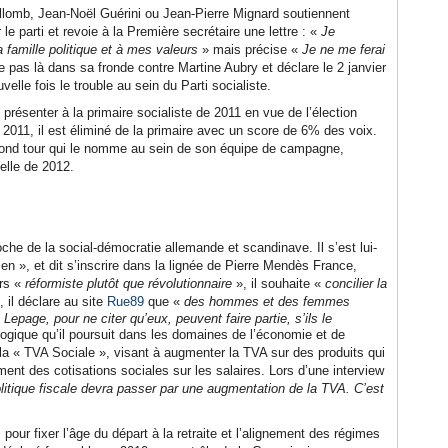
lomb, Jean-Noël Guérini ou Jean-Pierre Mignard soutiennent
le parti et revoie à la Première secrétaire une lettre : «
Je
a famille politique et à mes valeurs
» mais précise «
Je ne me ferai
te pas là dans sa fronde contre Martine Aubry et déclare le 2 janvier
velle fois le trouble au sein du Parti socialiste.
présenter à la primaire socialiste de 2011 en vue de l’élection
e 2011, il est éliminé de la primaire avec un score de 6% des voix.
 second tour qui le nomme au sein de son équipe de campagne,
elle de 2012.
che de la social-démocratie allemande et scandinave. Il s’est lui-
en », et dit s’inscrire dans la lignée de Pierre Mendès France,
urs «
réformiste plutôt que révolutionnaire
», il souhaite «
concilier la
 il déclare au site
Rue89
que «
des hommes et des femmes
page, pour ne citer qu’eux, peuvent faire partie, s’ils le
logique qu’il poursuit dans les domaines de l’économie et de
de la « TVA Sociale », visant à augmenter la TVA sur des produits qui
nt des cotisations sociales sur les salaires. Lors d’une interview
litique fiscale devra passer par une augmentation de la TVA. C’est
 pour fixer l’âge du départ à la retraite et l’alignement des régimes