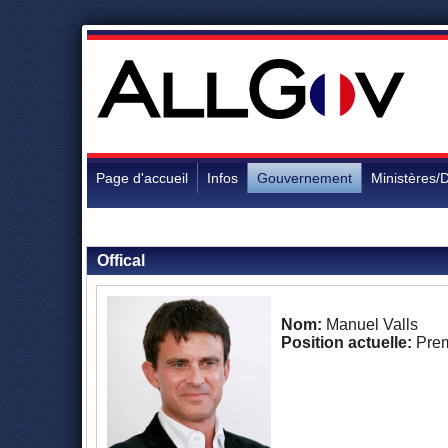
Page d'accueil
Infos
Gouvernement
Ministères/D
Retour aux personnalités
Offical
Nom:
Manuel Valls
Position actuelle:
Prem