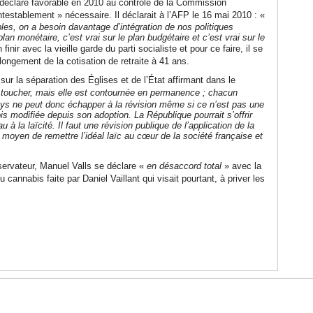
s, déclaré favorable en 2010 au contrôle de la Commission
testablement » nécessaire. Il déclarait à l’AFP le 16 mai 2010 : «
les, on a besoin davantage d’intégration de nos politiques
an monétaire, c’est vrai sur le plan budgétaire et c’est vrai sur le
finir avec la vieille garde du parti socialiste et pour ce faire, il se
longement de la cotisation de retraite à 41 ans.
sur la séparation des Églises et de l’État affirmant dans le
toucher, mais elle est contournée en permanence ; chacun
pays ne peut donc échapper à la révision même si ce n’est pas une
ois modifiée depuis son adoption. La République pourrait s’offrir
 la laïcité. Il faut une révision publique de l’application de la
 moyen de remettre l’idéal laïc au cœur de la société française et
servateur, Manuel Valls se déclare «
en désaccord total
» avec la
cannabis faite par Daniel Vaillant qui visait pourtant, à priver les