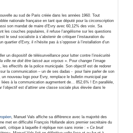
 nouvelle au sud de Paris créée dans les années 1960. Tout
mblée nationale française en tant que député pour la circonscription
aussi son mandat de maire d’Evry avec 60,12% des voix. Sa
 les couches populaires, il refuse l’angélisme sur les questions
t le seul socialiste à s’abstenir de critiquer l’instauration du
 quartier d’Evry, il n’hésite pas à s’opposer à l’installation d’un
 un dispositif de télésurveillance pour lutter contre l’insécurité
a ville ne doit être laissé aux voyous
». Pour changer l’image
, les effectifs de la police municipale. Son objectif est de redorer
pas sur la communication – un de ses dadas - pour faire parler de son
rée, un nouveau logo pour Evry, remplace le bulletin municipal par
es liées à la communication augmentent de… 852,6% ! En parallèle,
’objectif est d’attirer une classe sociale plus élevée dans le
uropéen
, Manuel Vals affiche sa différence avec la majorité des
nne met en difficulté François Hollande alors premier secrétaire du
, critique à laquelle il réplique non sans ironie : «
Ce bruit
ètres
». Manuel Vals fait en définitive volte face et au fur et à