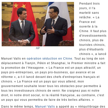
Nominations et Démissions
Pendant trois
jours, il l'a
Elections européennes
martelé sans
Infos insolites
relâche. « La
France est
ouverte à la
Chine. Il faut plus
d'investissements
chinois, plus de
touristes chinois,
AP
plus d'étudiants
chinois », a lancé
Manuel Valls en
opération séduction en Chine
. Tout au long de son
déplacement à Tianjin, Pékin et Shanghai, le Premier ministre a fait
la promotion de l’Hexagone. « La France est un pays attractif, un
pays pro-entreprises, un pays pro-business, qui avance et se
réforme », a-t-il lancé devant des chefs d'entreprises français et
chinois. « La France est un pays qui vous attend, mon
gouvernement souhaite lever tous les obstacles pour permettre à
tous les investisseurs chinois de venir. Ne craignez pas ni notre
droit, ni notre droit social, ni la réalité française, au contraire, c'est
un pays qui vous permettra de faire de très belles affaires. »
Dans le même temps,
Manuel Valls
a appelé au « rééquilibrage des