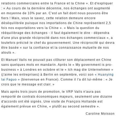
relations commerciales entre la France et la Chine ». Et d'expliquer
: « Au cours de la dernière décennie, nos échanges ont augmenté
en moyenne de 10% par an. C'est un fait dont nous pouvons être
fiers ! Mais, vous le savez, cette relation demeure encore
déséquilibrée puisque nos importations de Chine représentent 2,5
fois nos exportations vers la Chine ». « Mais la question du
rééquilibrage des échanges - il faut également le dire - dépendra
d'une plus grande réciprocité dans nos échanges commerciaux », a
toutefois précisé le chef du gouvernement. Une réciprocité qui devra
être basée « sur la confiance et la connaissance mutuelle de nos
atouts ».
Et Manuel Valls ne pouvait pas clôturer son déplacement en Chine
sans quelques mots en mandarin. Après le « My government is pro-
business » à Londres en octobre et le « Ich mag die Unternehmen »
(j'aime les entreprises) à Berlin en septembre, voici son
« Huanying
lai Faguo »
(bienvenue en France). Comme il l'a dit lui-même : « Je
crois que le message est clair. »
Mais après trois jours de promotion, le VRP Valls n'aura pas
remporté de contrats économiques majeurs, seulement une dizaine
d'accords ont été signés. Une visite de François Hollande est
également prévue en Chine, « plutôt au second semestre ».
Caroline Moisson