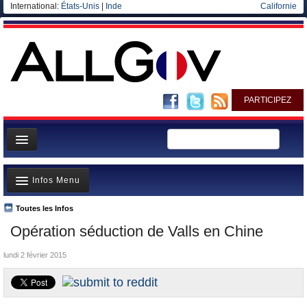
International:
États-Unis
|
Inde
Californie
PARTICIPEZ
Page d'accueil
Infos Menu
Infos
Gouvernement
Toutes les Infos
A la Une
Opération séduction de Valls en Chine
Ministères/Directions
Polémiques
Blog
lundi 2 février 2015
Où va l’argent?
Elections européennes
La France et le Monde