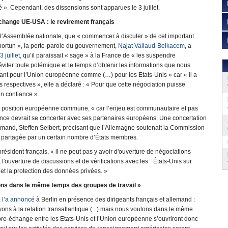
té ». Cependant, des dissensions sont apparues le 3 juillet.
échange UE-USA : le revirement français
 l’Assemblée nationale, que « commencer à discuter » de cet important
ortun », la porte-parole du gouvernement,
Najat Vallaud-Belkacem
, a
 juillet
, qu’il paraissait « sage » à la France de « les suspendre
iter toute polémique et le temps d’obtenir les informations que nous
tant pour l’Union européenne comme (…) pour les Etats-Unis » car « il a
 respectives », elle a déclaré : « Pour que cette négociation puisse
en confiance ».
’une position européenne commune, « car l’enjeu est communautaire et pas
nce devrait se concerter avec ses partenaires européens. Une concertation
lemand, Steffen Seibert, précisant que l’Allemagne soutenait la Commission
on partagée par un certain nombre d’États membres.
président français, « il ne peut pas y avoir d'ouverture de négociations
l'ouverture de discussions et de vérifications avec les États-Unis sur
et la protection des données privées. »
ulons dans le même temps des groupes de travail »
,
l’a annoncé
à Berlin en présence des dirigeants français et allemand :
ns à la relation transatlantique (...) mais nous voulons dans le même
ibre-échange entre les Etats-Unis et l’Union européenne s’ouvriront donc