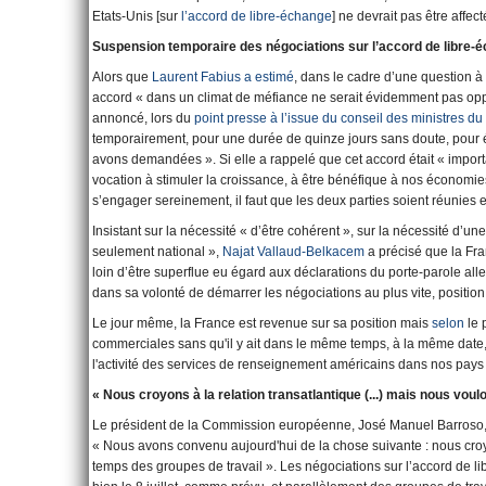
Etats-Unis [sur
l’accord de libre-échange
] ne devrait pas être affec
Suspension temporaire des négociations sur l’accord de libre-
Alors que
Laurent Fabius
a estimé
, dans le cadre d’une question à
accord « dans un climat de méfiance ne serait évidemment pas opp
annoncé, lors du
point presse à l’issue du conseil des ministres du 3
temporairement, pour une durée de quinze jours sans doute, pour év
avons demandées ». Si elle a rappelé que cet accord était « impor
vocation à stimuler la croissance, à être bénéfique à nos économies
s’engager sereinement, il faut que les deux parties soient réunies 
Insistant sur la nécessité « d’être cohérent », sur la nécessité d
seulement national »,
Najat Vallaud-Belkacem
a précisé que la Fra
loin d’être superflue eu égard aux déclarations du porte-parole al
dans sa volonté de démarrer les négociations au plus vite, positi
Le jour même, la France est revenue sur sa position mais
selon
le 
commerciales sans qu'il y ait dans le même temps, à la même date, 
l'activité des services de renseignement américains dans nos pays 
« Nous croyons à la relation transatlantique (...) mais nous vo
Le président de la Commission européenne, José Manuel Barroso
« Nous avons convenu aujourd'hui de la chose suivante : nous croyo
temps des groupes de travail ». Les négociations sur l’accord de l