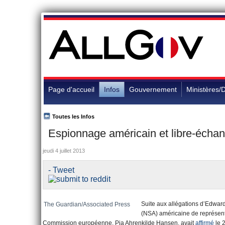
Page d'accueil
Infos
Gouvernement
Ministères/D
Toutes les Infos
Espionnage américain et libre-écha
jeudi 4 juillet 2013
- Tweet
Suite aux allégations d’Edwar
The Guardian/Associated Press
(NSA) américaine de représenta
Commission européenne, Pia Ahrenkilde Hansen, avait
affirmé
le 2