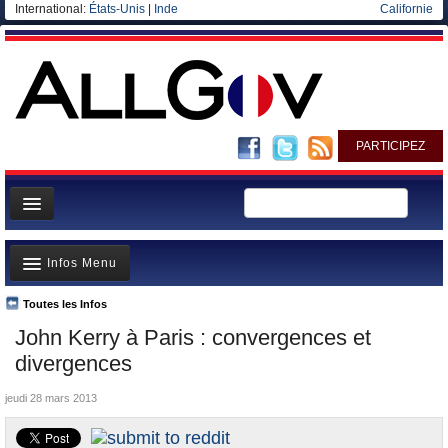
International:
États-Unis
|
Inde
Californie
PARTICIPEZ
Page d'accueil
Infos Menu
Infos
Gouvernement
Toutes les Infos
A la Une
John Kerry à Paris : convergences et
Ministères/Directions
Polémiques
divergences
Blog
Où va l’argent?
jeudi 28 mars 2013
Elections européennes
La France et le Monde