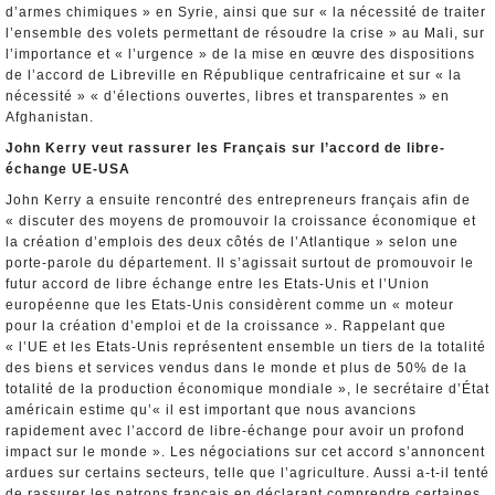
d’armes chimiques » en Syrie, ainsi que sur « la nécessité de traiter
l’ensemble des volets permettant de résoudre la crise » au Mali, sur
l’importance et « l’urgence » de la mise en œuvre des dispositions
de l’accord de Libreville en République centrafricaine et sur « la
nécessité » « d’élections ouvertes, libres et transparentes » en
Afghanistan.
John Kerry veut rassurer les Français sur l’accord de libre-
échange UE-USA
John Kerry a ensuite rencontré des entrepreneurs français afin de
« discuter des moyens de promouvoir la croissance économique et
la création d’emplois des deux côtés de l’Atlantique » selon une
porte-parole du département. Il s’agissait surtout de promouvoir le
futur accord de libre échange entre les Etats-Unis et l’Union
européenne que les Etats-Unis considèrent comme un « moteur
pour la création d’emploi et de la croissance ». Rappelant que
« l’UE et les Etats-Unis représentent ensemble un tiers de la totalité
des biens et services vendus dans le monde et plus de 50% de la
totalité de la production économique mondiale », le secrétaire d’État
américain estime qu’« il est important que nous avancions
rapidement avec l’accord de libre-échange pour avoir un profond
impact sur le monde ». Les négociations sur cet accord s’annoncent
ardues sur certains secteurs, telle que l’agriculture. Aussi a-t-il tenté
de rassurer les patrons français en déclarant comprendre certaines