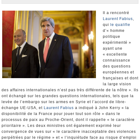
Nominations et Démissions
Elections européennes
Il a rencontré
Laurent Fabius
,
Infos insolites
qui
le qualifie
d’« homme
politique
expérimenté »
ayant une
« excellente
connaissance
des questions
européennes et
françaises et dont
la large vision
des affaires internationales n’est pas très différente de la nôtre ». Ils
ont échangé sur les grandes questions internationales, tels que la
levée de l’embargo sur les armes en Syrie et l’accord de libre-
échange UE-USA, et
Laurent Fabius
a indiqué à John Kerry « la
disponibilité de la France pour jouer tout son rôle » dans le
processus de paix au Proche-Orient, dont il rappelle « le caractère
prioritaire ». Les deux ministres ont également exprimé leur
convergence de vues sur « le caractère inacceptable des violences
perpétrées par le régime » et « l’inquiétude face au risque d’emploi