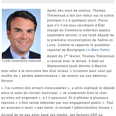
Nominations et Démissions
Elections européennes
Après des mois de silence, Thomas
Thévenoud a fait son retour sur la scène
Infos insolites
politique il y a quelques jours. Parce
que s’il n’est plus secrétaire d’État
chargé du Commerce extérieur depuis
septembre dernier, il est resté député de
la première circonscription de Saône-et-
Loire. Comme le rapporte le quotidien
régional de Bourgogne
Le Bien Public
er
datant du 1
février, Thomas Thévenoud
Crédit: Assemblée nationale
a renoué avec le terrain. Il était en
déplacement jeudi dernier à Mazille
pour aller à la rencontre des élus locaux. L’occasion pour celui qui
souffre de « phobie administrative » de revenir sur ses déboires
fiscaux.
« J’ai commis des erreurs inexcusables », a ainsi expliqué le député
dans la salle du conseil municipal. « Je comprends bien le choc
qu’elles ont engendré », a-t-il poursuivi. Et d’affirmer à plusieurs
reprises « s’être laissé déborder par son engagement public ». Tout
en assurant n’avoir « pas menti, ni trompé l’administration fiscale ».
Accusé de ne pas avoir payé ses impôts, ses factures EDF ou