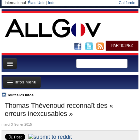
International:
États-Unis
|
Inde
Californie
PARTICIPEZ
Page d'accueil
Infos Menu
Infos
Gouvernement
Toutes les Infos
A la Une
Thomas Thévenoud reconnaît des «
Ministères/Directions
Polémiques
erreurs inexcusables »
Blog
Où va l’argent?
mardi 3 février 2015
Elections européennes
La France et le Monde