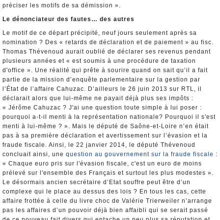
préciser les motifs de sa démission ».
Le dénonciateur des fautes… des autres
Le motif de ce départ précipité, neuf jours seulement après sa
nomination ? Des « retards de déclaration et de paiement » au fisc.
Thomas Thévenoud aurait oublié de déclarer ses revenus pendant
plusieurs années et « est soumis à une procédure de taxation
d'office ». Une réalité qui prête à sourire quand on sait qu’il a fait
partie de la mission d’enquête parlementaire sur la gestion par
l’État de l’affaire Cahuzac. D’ailleurs le 26 juin 2013 sur RTL, il
déclarait alors que lui-même ne payait déjà plus ses impôts :
« Jérôme Cahuzac ? J'ai une question toute simple à lui poser :
pourquoi a-t-il menti à la représentation nationale? Pourquoi il s'est
menti à lui-même ? ». Mais le député de Saône-et-Loire n’en était
pas à sa première déclaration et avertissement sur l’évasion et la
fraude fiscale. Ainsi, le 22 janvier 2014, le député Thévenoud
concluait ainsi, une
question au gouvernement sur la fraude fiscale
:
« Chaque euro pris sur l'évasion fiscale, c'est un euro de moins
prélevé sur l'ensemble des Français et surtout les plus modestes ».
Le désormais ancien secrétaire d’Etat souffre peut être d’un
complexe qui le place au dessus des lois ? En tous les cas, cette
affaire frottée à celle du livre choc de Valérie Trierweiler n’arrange
pas les affaires d’un pouvoir déjà bien affaibli qui se serait passé
de ce nouveau fait divers qui entache un peu plus sa réputation et