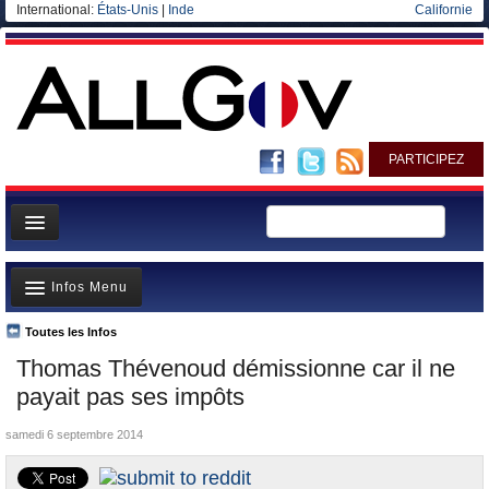
International:
États-Unis
|
Inde
Californie
PARTICIPEZ
Page d'accueil
Infos Menu
Infos
Gouvernement
Toutes les Infos
A la Une
Thomas Thévenoud démissionne car il ne
Ministères/Directions
Polémiques
payait pas ses impôts
Blog
Où va l’argent?
samedi 6 septembre 2014
Elections européennes
La France et le Monde