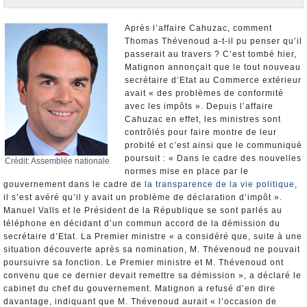
Nominations et Démissions
Elections européennes
Après l’affaire Cahuzac, comment
Thomas Thévenoud a-t-il pu penser qu’il
Infos insolites
passerait au travers ? C’est tombé hier,
Matignon annonçait que le tout nouveau
secrétaire d’Etat au Commerce extérieur
avait « des problèmes de conformité
avec les impôts ». Depuis l’affaire
Cahuzac en effet, les ministres sont
contrôlés pour faire montre de leur
probité et c’est ainsi que le communiqué
poursuit : « Dans le cadre des nouvelles
Crédit: Assemblée nationale
normes mise en place par le
gouvernement dans le cadre de
la transparence de la vie politique
,
il s’est avéré qu’il y avait un problème de déclaration d’impôt ».
Manuel Valls et le Président de la République se sont parlés au
téléphone en décidant d’un commun accord de la démission du
secrétaire d’Etat. La Premier ministre « a considéré que, suite à une
situation découverte après sa nomination, M. Thévenoud ne pouvait
poursuivre sa fonction. Le Premier ministre et M. Thévenoud ont
convenu que ce dernier devait remettre sa démission », a déclaré le
cabinet du chef du gouvernement. Matignon a refusé d’en dire
davantage, indiquant que M. Thévenoud aurait « l’occasion de