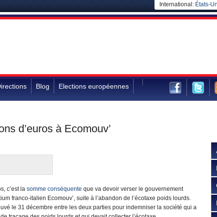
International:
États-Un
irections
Blog
Elections européennes
ions d’euros à Ecomouv’
s, c’est la
somme conséquente
que va devoir verser le gouvernement
tium franco-italien Ecomouv’, suite à l’abandon de l’écotaxe poids lourds.
ouvé le 31 décembre entre les deux parties pour indemniser la société qui a
 de traçage des poids lourds et qui devait collecter l’écotaxe.