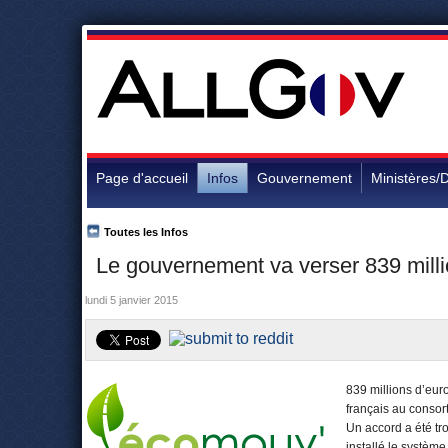
Page d'accueil
Infos
Gouvernement
Ministères/D
Toutes les Infos
Le gouvernement va verser 839 mill
lundi 5 janvier 2015
839 millions d’euro
français au consor
Un accord a été tr
installé le système