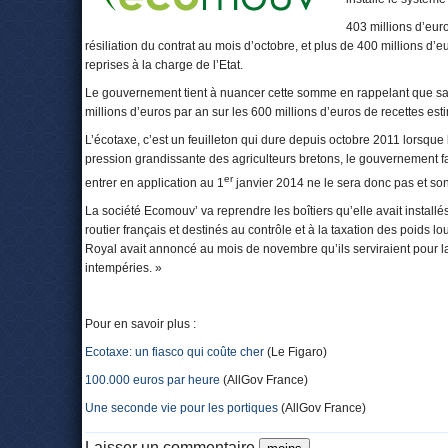
403 millions d’eu
résiliation du contrat au mois d’octobre, et plus de 400 millions d
reprises à la charge de l’Etat.
Le gouvernement tient à nuancer cette somme en rappelant que san
millions d’euros par an sur les 600 millions d’euros de recettes est
L’écotaxe, c’est un feuilleton qui dure depuis octobre 2011 lorsque 
pression grandissante des agriculteurs bretons, le gouvernement fa
er
entrer en application au 1
janvier 2014 ne le sera donc pas et s
La société Ecomouv’ va reprendre les boîtiers qu’elle avait install
routier français et destinés au contrôle et à la taxation des poids lou
Royal avait annoncé au mois de novembre qu’ils serviraient pour 
intempéries. »
Pour en savoir plus :
Ecotaxe: un fiasco qui coûte cher
(Le Figaro)
100.000 euros par heure
(AllGov France)
Une seconde vie pour les portiques
(AllGov France)
Laisser un commentaire