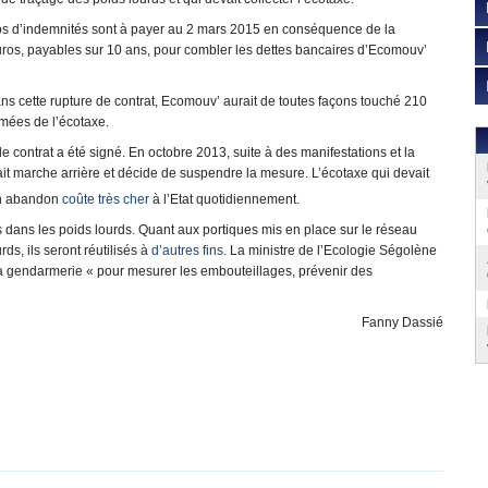
ros d’indemnités sont à payer au 2 mars 2015 en conséquence de la
’euros, payables sur 10 ans, pour combler les dettes bancaires d’Ecomouv’
s cette rupture de contrat, Ecomouv’ aurait de toutes façons touché 210
imées de l’écotaxe.
le contrat a été signé. En octobre 2013, suite à des manifestations et la
it marche arrière et décide de suspendre la mesure. L’écotaxe qui devait
on abandon
coûte très cher
à l’Etat quotidiennement.
és dans les poids lourds. Quant aux portiques mis en place sur le réseau
rds, ils seront réutilisés à
d’autres fins
. La ministre de l’Ecologie Ségolène
la gendarmerie « pour mesurer les embouteillages, prévenir des
Fanny Dassié