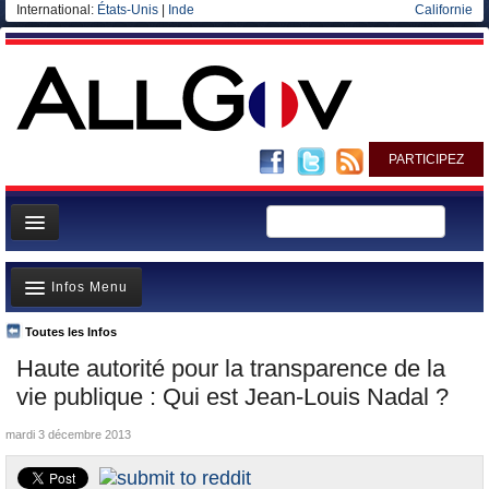
International:
États-Unis
|
Inde
Californie
PARTICIPEZ
Page d'accueil
Infos Menu
Infos
Gouvernement
Toutes les Infos
A la Une
Haute autorité pour la transparence de la
Ministères/Directions
Polémiques
vie publique : Qui est Jean-Louis Nadal ?
Blog
Où va l’argent?
mardi 3 décembre 2013
Elections européennes
La France et le Monde