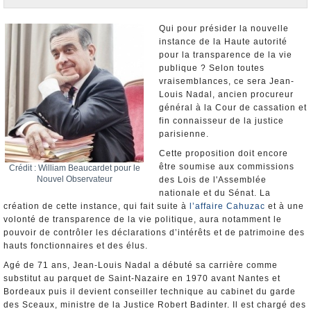
Nominations et Démissions
Elections européennes
Qui pour présider la nouvelle
instance de la Haute autorité
Infos insolites
pour la transparence de la vie
publique ? Selon toutes
vraisemblances, ce sera Jean-
Louis Nadal, ancien procureur
général à la Cour de cassation et
fin connaisseur de la justice
parisienne.
Cette proposition doit encore
être soumise aux commissions
Crédit : William Beaucardet pour le
Nouvel Observateur
des Lois de l'Assemblée
nationale et du Sénat. La
création de cette instance, qui fait suite à
l’affaire Cahuzac
et à une
volonté de transparence de la vie politique, aura notamment le
pouvoir de contrôler les déclarations d’intérêts et de patrimoine des
hauts fonctionnaires et des élus.
Agé de 71 ans, Jean-Louis Nadal a débuté sa carrière comme
substitut au parquet de Saint-Nazaire en 1970 avant Nantes et
Bordeaux puis il devient conseiller technique au cabinet du garde
des Sceaux, ministre de la Justice Robert Badinter. Il est chargé des