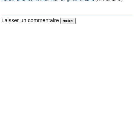
Fioraso annonce sa démission du gouvernement
(Le Dauphiné)
Laisser un commentaire