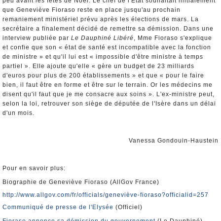
peu avant les fêtes de Noël. Le chef de l'Etat souhaitait initialement
que Geneviève Fioraso reste en place jusqu'au prochain
remaniement ministériel prévu après les élections de mars. La
secrétaire a finalement décidé de remettre sa démission. Dans une
interview publiée par
Le Dauphiné Libéré
, Mme Fioraso s'explique
et confie que son « état de santé est incompatible avec la fonction
de ministre » et qu'il lui est « impossible d'être ministre à temps
partiel ». Elle ajoute qu'elle « gère un budget de 23 milliards
d'euros pour plus de 200 établissements » et que « pour le faire
bien, il faut être en forme et être sur le terrain. Or les médecins me
disent qu'il faut que je me consacre aux soins ». L'ex-ministre peut,
selon la loi, retrouver son siège de députée de l'Isère dans un délai
d'un mois.
Vanessa Gondouin-Haustein
Pour en savoir plus:
Biographie de Geneviève Fioraso (AllGov France)
http://www.allgov.com/fr/officials/geneviève-fioraso?officialid=257
Communiqué de presse de l'Elysée
(Officiel)