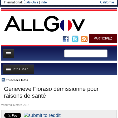
International:
États-Unis
|
Inde
Californie
PARTICIPEZ
Page d'accueil
Infos Menu
Infos
Gouvernement
Toutes les Infos
A la Une
Geneviève Fioraso démissionne pour
Ministères/Directions
Polémiques
raisons de santé
Blog
Où va l’argent?
vendredi 6 mars 2015
Elections européennes
La France et le Monde