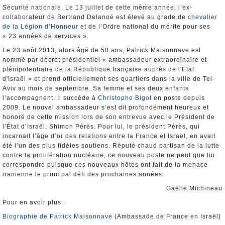
Sécurité nationale. Le 13 juillet de cette même année, l’ex-
collaborateur de Bertrand Delanoë est élevé au grade de
chevalier
de la Légion d’Honneur
et de l’Ordre national du mérite pour ses
« 23 années de services ».
Le 23 août 2013, alors âgé de 50 ans, Patrick Maisonnave est
nommé par décret présidentiel « ambassadeur extraordinaire et
plénipotentiaire de la République française auprès de l'Etat
d'Israël » et prend officiellement ses quartiers dans la ville de Tel-
Aviv au mois de septembre. Sa femme et ses deux enfants
l’accompagnent. Il succède à
Christophe Bigot
en poste depuis
2009. Le nouvel ambassadeur s’est dit profondément heureux et
honoré de cette mission lors de son entrevue avec le Président de
l’État d’Israël, Shimon Pérès. Pour lui, le président Pérès, qui
incarnait l’âge d’or des relations entre la France et Israël, en avait
été l’un des plus fidèles soutiens. Réputé chaud partisan de la lutte
contre la prolifération nucléaire, ce nouveau poste ne peut que lui
correspondre puisque ces nouveaux hôtes ont fait de la menace
iranienne le principal défi des prochaines années.
Gaëlle Michineau
Pour en avoir plus :
Biographie de Patrick Maisonnave
(Ambassade de France en Israël)