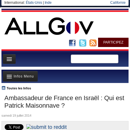
International:
États-Unis
|
Inde
Californie
PARTICIPEZ
Page d'accueil
Infos Menu
Infos
Gouvernement
Toutes les Infos
A la Une
Ambassadeur de France en Israël : Qui est
Ministères/Directions
Polémiques
Patrick Maisonnave ?
Blog
Où va l’argent?
samedi 19 juillet 2014
Elections européennes
La France et le Monde