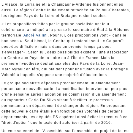
L’Alsace, la Lorraine et la Champagne-Ardenne fusionnent elles
aussi. La région Centre initialement rattachée au Poitou-Charentes,
les régions Pays de la Loire et Bretagne restent seules.
« Les propositions faites par le groupe socialiste ont leur
cohérence », a indiqué à la presse le secrétaire d’État à la Réforme
territoriale,
André Vallini
. Pour lui, ces propositions vont « dans le
bon sens ». Seul bémol, le Centre qui resterait seul : « Ca paraît
peut-être difficile » mais « dans un premier temps ça peut
s'envisager». Selon lui, deux possibilités existent : une association
du Centre aux Pays de la Loire ou à l'Île-de-France. Mais la
première hypothèse déplait aux élus des Pays de la Loire, Jean-
Marc Ayrault en tête, qui plaident pour une fusion avec la Bretagne.
Volonté à laquelle s'oppose une majorité d'élus bretons.
Le groupe socialiste déposera prochainement un amendement
portant cette nouvelle carte. La modification intervient un peu plus
d’une semaine après l’adoption en commission d’un amendement
du rapporteur Carlo Da Silva visant à faciliter le processus
permettant à un département de changer de région. En proposant
cette nouvelle carte établie en fonction des volontés de certains
départements, les députés PS espèrent ainsi éviter le recours à ce
"droit d'option" que le texte doit autoriser à partir de 2016.
Un vote solennel de l’Assemblée sur l’ensemble du projet de loi est