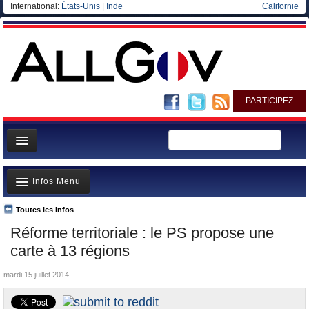
International:
États-Unis
|
Inde
Californie
PARTICIPEZ
Page d'accueil
Infos Menu
Infos
Gouvernement
Toutes les Infos
A la Une
Réforme territoriale : le PS propose une
Ministères/Directions
Polémiques
carte à 13 régions
Blog
Où va l’argent?
mardi 15 juillet 2014
Elections européennes
La France et le Monde