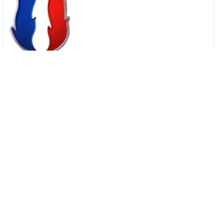
Quand le vote FN rapporte 5€
mardi 24 mars 2015
Petite polémique qui s’est éteinte hier soir avec le site le site Vote FN et
gagne 5 euros qui avait soulevé l’indignation du parti d’extrême droite. Il ne
s’agissait que d’une blague… belge.
lire la suite
Le gouvernement détourne à nouveau la télé pour faire sa
pub
lundi 16 mars 2015
Cette fois, c’est The Voice que le gouvernement via le ministère de
l’intérieur a détourné pour appeler les électeurs aux urnes les 22 et 29 mars
prochains. On peut lire sur le compte Twitter le message « La plus belle voix
c’est forcément la votre » avec les codes graphiques du télé-crochet de TF1.
lire la suite
plus dans cette rubrique