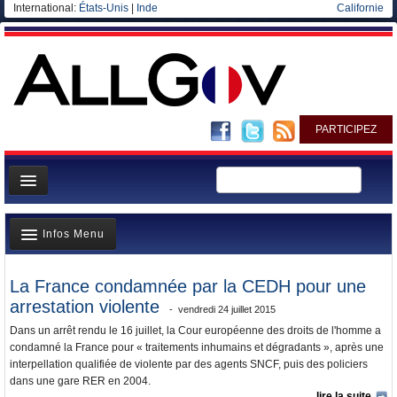
International:
États-Unis
|
Inde
Californie
PARTICIPEZ
Page d'accueil
Infos Menu
Infos
Gouvernement
Dernieres infos
La France condamnée par la CEDH pour une
Ministères/Directions
arrestation violente
Elections européennes
vendredi 24 juillet 2015
Blog
Dans un arrêt rendu le 16 juillet, la Cour européenne des droits de l'homme a
A la Une
condamné la France pour « traitements inhumains et dégradants », après une
Elections européennes
interpellation qualifiée de violente par des agents SNCF, puis des policiers
Polémiques
dans une gare RER en 2004.
lire la suite