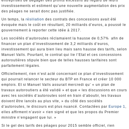
entreprises de dégager des profits excessifs au regard de leurs
investissements et estiment qu’une nouvelle augmentation des prix
des péages ne serait donc pas justifiée.
Un temps, la
résiliation
des contrats des concessions avait été
évoquée mais le coût en résultant, 20 milliards d’euros, a poussé le
gouvernement à reporter cette idée à 2017.
Les sociétés d’autoroutes réclamaient la hausse de 0,57% afin de
financer un plan d’investissement de 3,2 milliards d’euros,
investissement qui aura bien lieu mais sans hausse des tarifs, selon
Manuel Valls. Pourtant, le contrat qui lie l’Etat et ces concessions
autoroutières stipule bien que de telles hausses tarifaires sont
parfaitement légales.
Officiellement, rien n’est acté concernant ce plan d’investissement
qui pourrait relancer le secteur du BTP en France et créer 10 000
emplois. Et si Manuel Valls assurait mercredi qu’ « un plan de
travaux autoroutiers a été validé » et que « les discussions en cours
avec les sociétés d’autoroutes sont en train d’aboutir, les travaux
doivent être lancés au plus vite, » du côté des sociétés
d’autoroutes, le discours est plus nuancé. Contactées par
Europe 1
,
elles affirment n’avoir « rien signé et que les propos du Premier
ministre n’engagent que lui. »
Si le gel des tarifs des péages pour 2015 semble officiel, rien