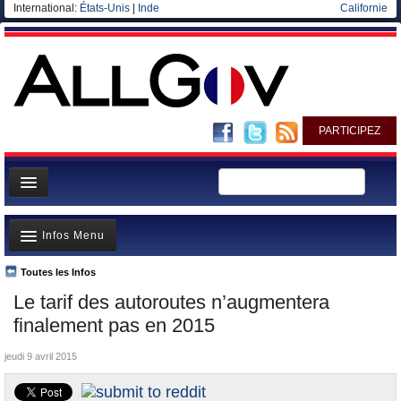
International:
États-Unis
|
Inde
Californie
PARTICIPEZ
Page d'accueil
Infos Menu
Infos
Gouvernement
Toutes les Infos
A la Une
Le tarif des autoroutes n’augmentera
Ministères/Directions
Polémiques
finalement pas en 2015
Blog
Où va l’argent?
jeudi 9 avril 2015
Elections européennes
La France et le Monde