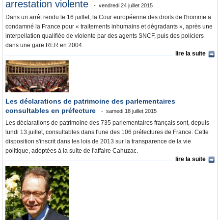
Où va l’argent?
arrestation violente
vendredi 24 juillet 2015
Dans un arrêt rendu le 16 juillet, la Cour européenne des droits de l'homme a
La France et le Monde
condamné la France pour « traitements inhumains et dégradants », après une
interpellation qualifiée de violente par des agents SNCF, puis des policiers
dans une gare RER en 2004.
lire la suite
Les déclarations de patrimoine des parlementaires
consultables en préfecture
samedi 18 juillet 2015
Les déclarations de patrimoine des 735 parlementaires français sont, depuis
lundi 13 juillet, consultables dans l'une des 106 préfectures de France. Cette
disposition s'inscrit dans les lois de 2013 sur la transparence de la vie
politique, adoptées à la suite de l'affaire Cahuzac.
lire la suite