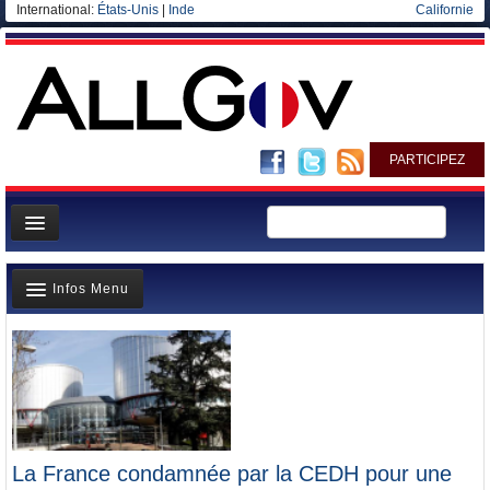
International:
États-Unis
|
Inde
Californie
PARTICIPEZ
Page d'accueil
Infos Menu
Infos
Gouvernement
Dernieres infos
Ministères/Directions
Elections européennes
Blog
A la Une
Elections européennes
Polémiques
La France condamnée par la CEDH pour une