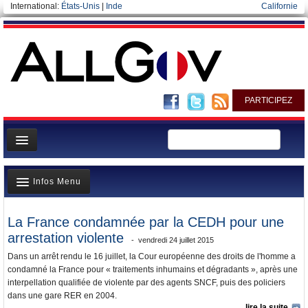
International:
États-Unis
|
Inde
Californie
PARTICIPEZ
Page d'accueil
Infos Menu
Infos
Gouvernement
Dernieres infos
La France condamnée par la CEDH pour une
Ministères/Directions
arrestation violente
Elections européennes
vendredi 24 juillet 2015
Blog
Dans un arrêt rendu le 16 juillet, la Cour européenne des droits de l'homme a
A la Une
condamné la France pour « traitements inhumains et dégradants », après une
Elections européennes
interpellation qualifiée de violente par des agents SNCF, puis des policiers
Polémiques
dans une gare RER en 2004.
lire la suite