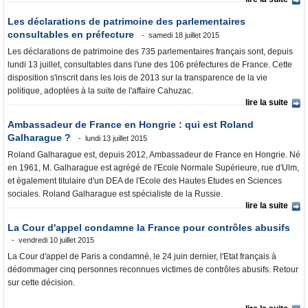
Où va l’argent?
Les déclarations de patrimoine des parlementaires
La France et le Monde
consultables en préfecture
samedi 18 juillet 2015
Les déclarations de patrimoine des 735 parlementaires français sont, depuis
lundi 13 juillet, consultables dans l'une des 106 préfectures de France. Cette
disposition s'inscrit dans les lois de 2013 sur la transparence de la vie
politique, adoptées à la suite de l'affaire Cahuzac.
lire la suite
Ambassadeur de France en Hongrie : qui est Roland
Galharague ?
lundi 13 juillet 2015
Roland Galharague est, depuis 2012, Ambassadeur de France en Hongrie. Né
en 1961, M. Galharague est agrégé de l'Ecole Normale Supérieure, rue d'Ulm,
et également titulaire d'un DEA de l'Ecole des Hautes Etudes en Sciences
sociales. Roland Galharague est spécialiste de la Russie.
lire la suite
La Cour d'appel condamne la France pour contrôles abusifs
vendredi 10 juillet 2015
La Cour d'appel de Paris a condamné, le 24 juin dernier, l'Etat français à
dédommager cinq personnes reconnues victimes de contrôles abusifs. Retour
sur cette décision.