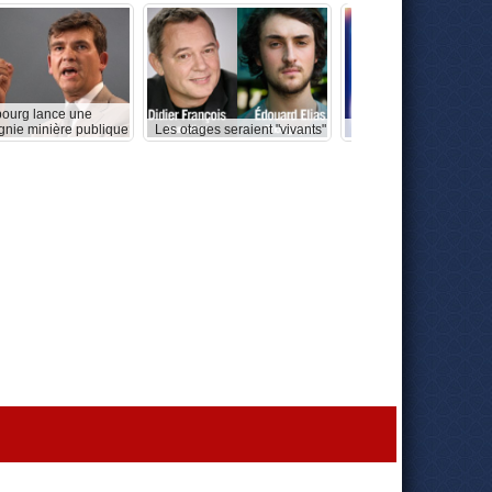
ourg lance une
nie minière publique
Les otages seraient "vivants"
DSK revient sur son "aff