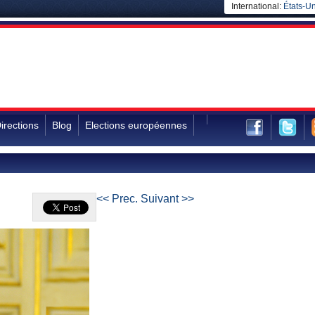
International:
États-Un
irections
Blog
Elections européennes
<< Prec.
Suivant >>