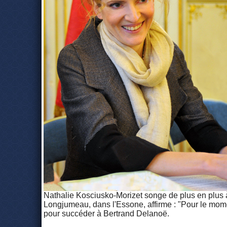
Nathalie Kosciusko-Morizet songe de plus en plus à
Longjumeau, dans l'Essone, affirme : "Pour le moment
pour succéder à Bertrand Delanoë.