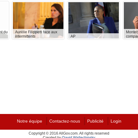
nt du
Aurélie Filippetti face aux
Monteb
intermittents
AP
compag
Notre équipe
Contactez-nous
Publicité
Login
Copyright © 2016 AllGov.com. All rights reserved
Created by
David Wallechinsky