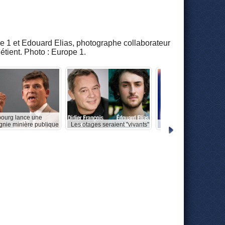
pe 1 et Edouard Elias, photographe collaborateur
détient. Photo : Europe 1.
ourg lance une
nie minière publique
Les otages seraient "vivants"
DSK revient sur son "aff