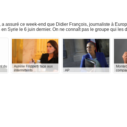
s, a assuré ce week-end que Didier François, journaliste à Euro
 en Syrie le 6 juin dernier. On ne connaît pas le groupe qui les 
nt du
Aurélie Filippetti face aux
Monteb
intermittents
AP
compag