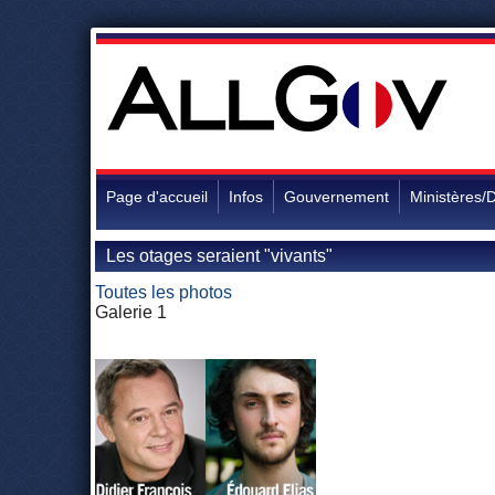
Page d'accueil
Infos
Gouvernement
Ministères/D
Les otages seraient "vivants"
Toutes les photos
Galerie 1