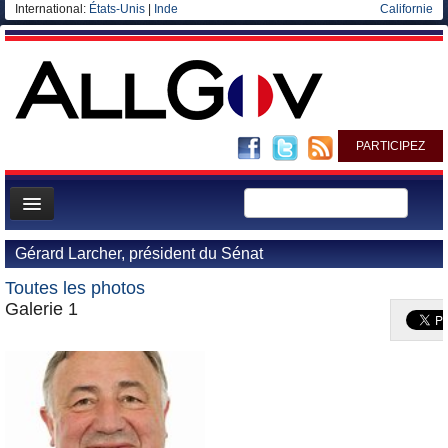
International:
États-Unis
|
Inde
Californie
PARTICIPEZ
Page d'accueil
Gérard Larcher, président du Sénat
Infos
Toutes les photos
Gouvernement
Galerie 1
Ministères/Directions
Blog
Elections européennes