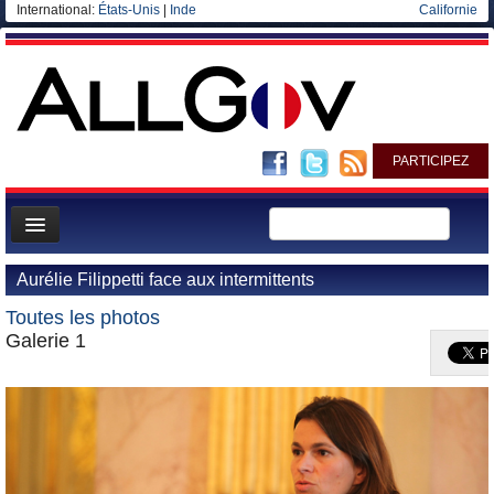
International:
États-Unis
|
Inde
Californie
PARTICIPEZ
Page d'accueil
Aurélie Filippetti face aux intermittents
Infos
Toutes les photos
Gouvernement
Galerie 1
Ministères/Directions
Blog
Elections européennes