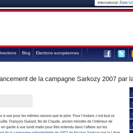
International:
États-Un
irections
Blog
Elections européennes
inancement de la campagne Sarkozy 2007 par l
de à vue pour les mêmes raisons que le père. Pour l’instant, c’est tout ce
quête. François Guéant, fils de Claude, ancien ministre de l’intérieur de
 en garde à vue lundi matin pour être entendu dans l’affaire sur les
nt de la campagne présidentielle de 2007 de Nicolas Sarkozy
par la Libye