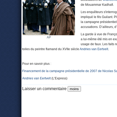
de Mouammar Kadhafi.
Les enquêteurs s'interrog
impliqué le fils Guéant. P
la campagne présidentiell
accusations. D’ailleurs, 
La garde à vue de Franço
AP
a lui-même été mis en ex
usage de faux. Les faits r
toiles du peintre flamand du XVIIe siècle
Andries van Eertvelt
.
Pour en savoir plus :
Financement de la campagne présidentielle de 2007 de Nicolas S
Andries van Eertvelt
(L'Express)
Laisser un commentaire