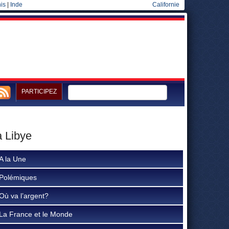
is
|
Inde
Californie
PARTICIPEZ
a Libye
A la Une
Polémiques
Où va l’argent?
La France et le Monde