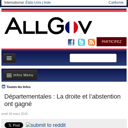
International:
États-Unis
|
Inde
Californie
PARTICIPEZ
Page d'accueil
Infos Menu
Infos
Gouvernement
Toutes les Infos
A la Une
Départementales : La droite et l’abstention
Ministères/Directions
Polémiques
ont gagné
Blog
Où va l’argent?
lundi 30 mars 2015
Elections européennes
La France et le Monde