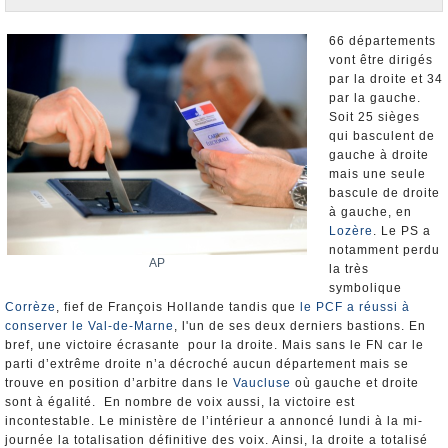
Nominations et Démissions
Elections européennes
66 départements
vont être dirigés
Infos insolites
par la droite et 34
par la gauche.
Soit 25 sièges
qui basculent de
gauche à droite
mais une seule
bascule de droite
à gauche, en
Lozère
. Le PS a
notamment perdu
AP
la très
symbolique
Corrèze
, fief de François Hollande tandis que
le PCF a réussi à
conserver le Val-de-Marne
, l'un de ses deux derniers bastions. En
bref, une victoire écrasante pour la droite. Mais sans le FN car le
parti d’extrême droite n’a décroché aucun département mais se
trouve en position d’arbitre dans le
Vaucluse
où gauche et droite
sont à égalité. En nombre de voix aussi, la victoire est
incontestable. Le ministère de l’intérieur a annoncé lundi à la mi-
journée la totalisation définitive des voix. Ainsi, la droite a totalisé