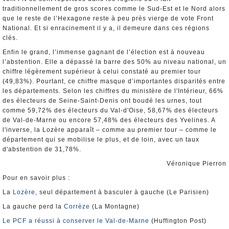
traditionnellement de gros scores comme le Sud-Est et le Nord alors
que le reste de l’Hexagone reste à peu près vierge de vote Front
National. Et si enracinement il y a, il demeure dans ces régions
clés.
Enfin le grand, l’immense gagnant de l’élection est à nouveau
l’abstention. Elle a dépassé la barre des 50% au niveau national, un
chiffre légèrement supérieur à celui constaté au premier tour
(49,83%). Pourtant, ce chiffre masque d’importantes disparités entre
les départements. Selon les chiffres du ministère de l'Intérieur, 66%
des électeurs de Seine-Saint-Denis ont boudé les urnes, tout
comme 59,72% des électeurs du Val-d'Oise, 58,67% des électeurs
de Val-de-Marne ou encore 57,48% des électeurs des Yvelines. A
l'inverse, la Lozère apparaît – comme au premier tour – comme le
département qui se mobilise le plus, et de loin, avec un taux
d'abstention de 31,78%.
Véronique Pierron
Pour en savoir plus :
La
Lozère
, seul département à basculer à gauche (Le Parisien)
La gauche perd la
Corrèze
(La Montagne)
Le PCF a réussi à conserver le Val-de-Marne
(Huffington Post)