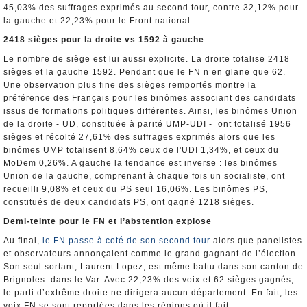
45,03% des suffrages exprimés au second tour, contre 32,12% pour
la gauche et 22,23% pour le Front national.
2418 sièges pour la droite vs 1592 à gauche
Le nombre de siège est lui aussi explicite. La droite totalise 2418
sièges et la gauche 1592. Pendant que le FN n’en glane que 62.
Une observation plus fine des sièges remportés montre la
préférence des Français pour les binômes associant des candidats
issus de formations politiques différentes. Ainsi, les binômes Union
de la droite - UD, constituée à parité UMP-UDI - ont totalisé 1956
sièges et récolté 27,61% des suffrages exprimés alors que les
binômes UMP totalisent 8,64% ceux de l'UDI 1,34%, et ceux du
MoDem 0,26%. A gauche la tendance est inverse : les binômes
Union de la gauche, comprenant à chaque fois un socialiste, ont
recueilli 9,08% et ceux du PS seul 16,06%. Les binômes PS,
constitués de deux candidats PS, ont gagné 1218 sièges.
Demi-teinte pour le FN et l’abstention explose
Au final,
le FN passe à coté de son second tour
alors que panelistes
et observateurs annonçaient comme le grand gagnant de l’élection.
Son seul sortant, Laurent Lopez, est même battu dans son canton de
Brignoles dans le Var. Avec 22,23% des voix et 62 sièges gagnés,
le parti d’extrême droite ne dirigera aucun département. En fait, les
voix FN se sont reportées dans les régions où il fait