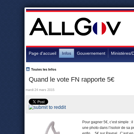
Page d'accueil
Infos
Gouvernement
Ministères/D
Toutes les Infos
Quand le vote FN rapporte 5€
mardi 24 mars 2015
Pour gagner 5€, c’est simple : 
une photo dans l’isoloir de sa p
enfin… 5€ sur Paypal. C’est en