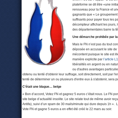
plateforme se dit être «une init
renouveau pour la France et une 
gagnants que « Le groupement d'i
suffisants pour payer tous les 
décompteur affichant les jours, 
des départementales barre la t
Une démarche prohibée par la 
Mais le FN n’est pas du tout cont
déposée en accusant le site de f
mécontent puisque le site est ill
manière explicite par
l’article 
libéralités en argent ou en natu
ou d'autres avantages particulier
obtenu ou tenté d'obtenir leur suffrage, soit directement, soit par
tenté de déterminer un ou plusieurs d'entre eux à s'abstenir, ser
C’était une blague… belge
« Bon d’accord, Votez FN et gagnez 5 euros c’était nous. Le FN porte 
site belge d’actualité insolite. Le site relate tout de même avoir reç
Antifa), suivi d’un spam de 30 mails/minute qui dure depuis 1h ». L
Vote FN et gagne 5 euros a en effet été créé le 22 mars au soir.