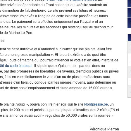
iative privée indépendante du Front national» qui «désire soutenir un
diminution de l'abstention». Le site prévient ses futurs et heureux
nvestisseurs privés à l'origine de cette initiative possède les fonds
patriotes. Le paiement sera effectué uniquement par Paypal » et un
les heures, les minutes et les secondes qui restent jusqu’au second tour
ête de Marine Le Pen.
loi
ent de cette initiative et a annoncé sur Twitter qu’une plainte allait être
aire une « grosse manipulation ». Et le parti extrême a de quoi être
égal. Toute démarche qui pourrait influencer le vote est en effet, interdite de
L106 du code électoral
. Il stipule que « Quiconque, , par des dons ou
re, par des promesses de libéralités, de faveurs, d'emplois publics ou privés
s, faits en vue d'influencer le vote d'un ou de plusieurs électeurs aura
 l'entremise d'un tiers, quiconque, par les mêmes moyens, aura déterminé ou
a puni de deux ans d'emprisonnement et d'une amende de 15.000 euros ».
plainte, youpi », pouvait-on lire hier soir sur le site
Nordpresse.be
, un
u plus de 200 mails et précise « pour la plupart d’insultes, des 2 côtés (FN et
e site annonce aussi avoir « reçu plus de 50.000 visites sur la journée ».
Véronique Pierron