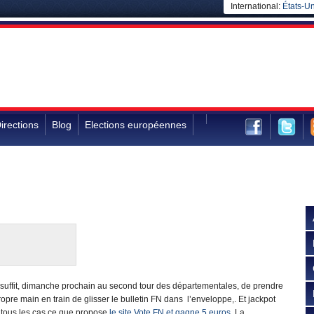
International:
États-Un
irections
Blog
Elections européennes
il suffit, dimanche prochain au second tour des départementales, de prendre
ropre main en train de glisser le bulletin FN dans l’enveloppe,. Et jackpot
 tous les cas ce que propose
le site Vote FN et gagne 5 euros
. La