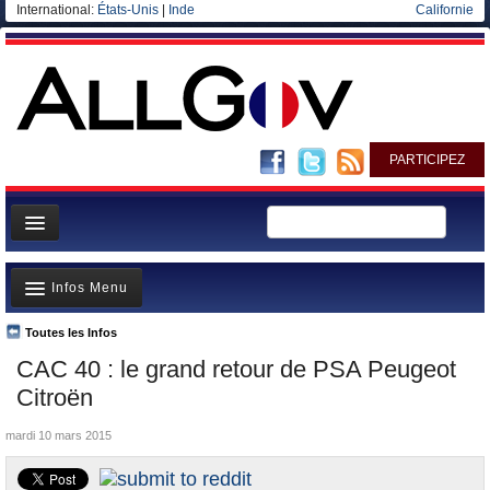
International:
États-Unis
|
Inde
Californie
PARTICIPEZ
Page d'accueil
Infos Menu
Infos
Gouvernement
Toutes les Infos
A la Une
CAC 40 : le grand retour de PSA Peugeot
Ministères/Directions
Polémiques
Citroën
Blog
Où va l’argent?
mardi 10 mars 2015
Elections européennes
La France et le Monde