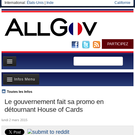
International:
États-Unis
|
Inde
Californie
PARTICIPEZ
Page d'accueil
Infos Menu
Infos
Gouvernement
Toutes les Infos
A la Une
Le gouvernement fait sa promo en
Ministères/Directions
Polémiques
détournant House of Cards
Blog
Où va l’argent?
lundi 2 mars 2015
Elections européennes
La France et le Monde