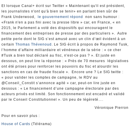
Et lorsque Canal+ écrit sur Twitter « Maintenant qu'il est président,
les journalistes n'ont qu'à bien se tenir» en parlant bien sûr de
Frank Underwood,
le gouvernement répond
non sans humour :
«Frank n'en a pas fini avec la presse libre » car, en France, « en
2015, le Parlement a voté des dispositifs qui encouragent le
financement des entreprises de presse par des particuliers ». Autre
petite perle dont le SIG s’est amusé avec un clin d’œil évident à un
certain
Thomas Thévenoud
. Le SIG écrit à propos de Raymond Tusk,
l’homme d’affaire milliardaire et vénéneux de la série : « ce cher
#Tusk a bien tout déclaré au fisc, n'est-ce pas ? ». Et juste en
dessous, on peut lire la réponse : « Près de 70 mesures législatives
ont été prises pour renforcer les pouvoirs du fisc et alourdir les
sanctions en cas de fraude fiscale ». Encore une ? Le SIG twitte :
« pour valider les comptes de campagne, le RDV au
@Conseil_Constit s’annonce agité » car, peut-on lire juste en
dessous : « Le financement d’une campagne électorale par des
acteurs privés est limité. Son fonctionnement est encadré et validé
par le Conseil Constitutionnel ». Un peu de légèreté….
Véronique Pierron
Pour en savoir plus :
House of Cards
(Télérama)