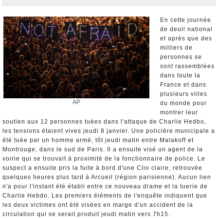
Nominations et Démissions
Elections européennes
En cette journée
de deuil national
Infos insolites
et après que des
milliers de
personnes se
sont rassemblées
dans toute la
France et dans
plusieurs villes
AP
du monde pour
montrer leur
soutien aux 12 personnes tuées dans l'attaque de Charlie Hedbo,
les tensions étaient vives jeudi 8 janvier. Une policière municipale a
été tuée par un homme armé, tôt jeudi matin entre Malakoff et
Montrouge, dans le sud de Paris. Il a ensuite visé un agent de la
voirie qui se trouvait à proximité de la fonctionnaire de police. Le
suspect a ensuite pris la fuite à bord d'une Clio claire, retrouvée
quelques heures plus tard à Arcueil (région parisienne). Aucun lien
n'a pour l'instant été établi entre ce nouveau drame et la tuerie de
Charlie Hebdo. Les premiers éléments de l'enquête indiquent que
les deux victimes ont été visées en marge d'un accident de la
circulation qui se serait produit jeudi matin vers 7h15.