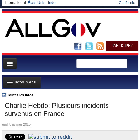
International:
États-Unis
|
Inde
Californie
PARTICIPEZ
Page d'accueil
Infos Menu
Infos
Gouvernement
Toutes les Infos
A la Une
Charlie Hebdo: Plusieurs incidents
Ministères/Directions
Polémiques
survenus en France
Blog
Où va l’argent?
jeudi 8 janvier 2015
Elections européennes
La France et le Monde