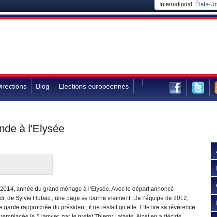
International:
États-Un
irections
Blog
Elections européennes
nde à l'Elysée
2014, année du grand ménage à l’Elysée. Avec le départ annoncé
i, de Sylvie Hubac , une page se tourne vraiment. De l’équipe de 2012,
e garde rapprochée du président, il ne restait qu’elle. Elle tire sa révérence
 remplacée le 5 janvier, par le préfet Thierry Lataste. Ainsi en a décidé