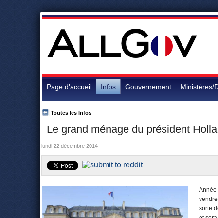
Page d'accueil
Infos
Gouvernement
Ministères/D
Toutes les Infos
Le grand ménage du président Holla
lundi 22 décembre 2014
Année 
vendred
sorte d
et sera