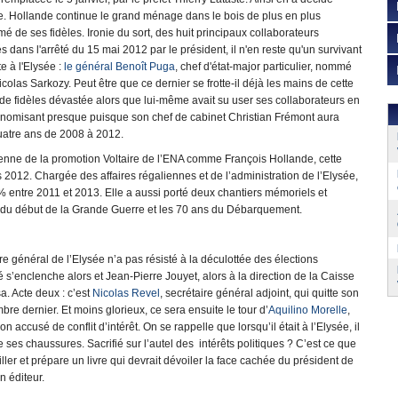
e. Hollande continue le grand ménage dans le bois de plus en plus
mé de ses fidèles. Ironie du sort, des huit principaux collaborateurs
dans l'arrêté du 15 mai 2012 par le président, il n'en reste qu'un survivant
e à l'Elysée :
le général Benoît Puga
, chef d'état-major particulier, nommé
Nicolas Sarkozy. Peut être que ce dernier se frotte-il déjà les mains de cette
e fidèles dévastée alors que lui-même avait su user ses collaborateurs en
onomisant presque puisque son chef de cabinet Christian Frémont aura
uatre ans de 2008 à 2012.
cienne de la promotion Voltaire de l’ENA comme François Hollande, cette
s 2012. Chargée des affaires régaliennes et de l’administration de l’Elysée,
6% entre 2011 et 2013. Elle a aussi porté deux chantiers mémoriels et
 du début de la Grande Guerre et les 70 ans du Débarquement.
ire général de l’Elysée n’a pas résisté à la déculottée des élections
s’enclenche alors et Jean-Pierre Jouyet, alors à la direction de la Caisse
. Acte deux : c’est
Nicolas Revel
, secrétaire général adjoint, qui quitte son
re dernier. Et moins glorieux, ce sera ensuite le tour d’
Aquilino Morelle
,
accusé de conflit d’intérêt. On se rappelle que lorsqu’il était à l’Elysée, il
 de ses chaussures. Sacrifié sur l’autel des intérêts politiques ? C’est ce que
ller et prépare un livre qui devrait dévoiler la face cachée du président de
n éditeur.