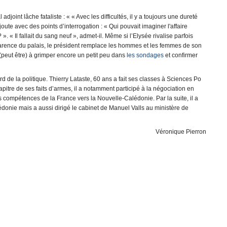
joint lâche fataliste : « « Avec les difficultés, il y a toujours une dureté
ute avec des points d’interrogation : « Qui pouvait imaginer l'affaire
« Il fallait du sang neuf », admet-il. Même si l’Elysée rivalise parfois
apparence du palais, le président remplace les hommes et les femmes de son
(peut être) à grimper encore un petit peu dans
les sondages
et confirmer
d de la politique. Thierry Lataste, 60 ans a fait ses classes à Sciences Po
pitre de ses faits d’armes, il a notamment participé à la négociation en
nes compétences de la France vers la Nouvelle-Calédonie. Par la suite, il a
donie mais a aussi dirigé le cabinet de Manuel Valls au ministère de
Véronique Pierron