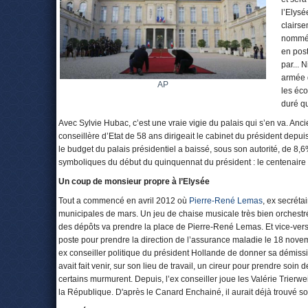
l’Elysé
clairse
nommés 
en post
par... 
armée d
AP
les éc
duré q
Avec Sylvie Hubac, c’est une vraie vigie du palais qui s’en va. An
conseillère d’Etat de 58 ans dirigeait le cabinet du président depui
le budget du palais présidentiel a baissé, sous son autorité, de 8,
symboliques du début du quinquennat du président : le centenaire
Un coup de monsieur propre à l’Elysée
Tout a commencé en avril 2012 où
Pierre-René Lemas
, ex secréta
municipales de mars. Un jeu de chaise musicale très bien orchestré 
des dépôts va prendre la place de Pierre-René Lemas. Et vice-versa
poste pour prendre la direction de l’assurance maladie le 18 novemb
ex conseiller politique du président Hollande de donner sa démission 
avait fait venir, sur son lieu de travail, un cireur pour prendre soin
certains murmurent. Depuis, l’ex conseiller joue les Valérie Trierwei
la République. D'après le Canard Enchainé, il aurait déjà trouvé so