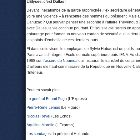
L’Elysée, c’est Dallas !
Devant l’hécatombe de la garde rapprochée, l’ex secrétaire général ad
voire une violence » à l'encontre des hommes du président. Mais ajo
Cahuzac ? Qui pouvait penser une seconde à l'affaire Thévenoud ? ». 
avec Dallas, la vie continue pourtant. Et, sous le ciel serein en 
entourage pour former un nouveau cordon de sécurité qui l’aidera 
les points d’embellie de ces derniers jours.
Et dans cette visée, le remplaçant de Sylvie Hubac est un poids lour
Paris avant d’intégrer l’Ecole normale supérieure puis l'ENA. Au cha
1988 sur
l'accord de Nouméa
qui instaurait le transfert de certai
d’ailleurs été haut-commissaire de la République en Nouvelle-Calé
l'Intérieur.
Pour en savoir plus :
Le général Benoît Puga
(L'Express)
Pierre-René Lemas
(Le Figaro)
Nicolas Revel
(Les Echos)
Aquilino Morelle
(L'Express)
Les sondages
du président Hollande