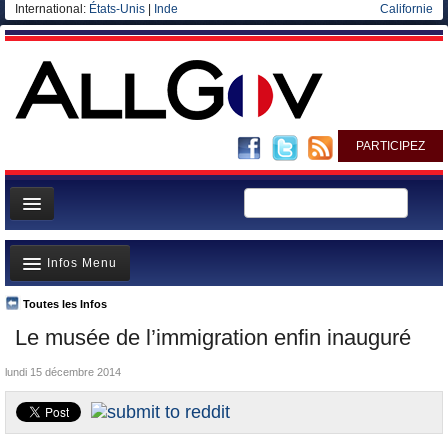
International:
États-Unis
|
Inde
Californie
PARTICIPEZ
Page d'accueil
Infos Menu
Infos
Gouvernement
Toutes les Infos
A la Une
Le musée de l’immigration enfin inauguré
Ministères/Directions
Polémiques
Blog
lundi 15 décembre 2014
Où va l’argent?
Elections européennes
La France et le Monde