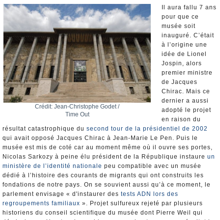
Nominations et Démissions
Il aura fallu 7 ans
pour que ce
Elections européennes
musée soit
Infos insolites
inauguré. C’était
à l’origine une
idée de Lionel
Jospin, alors
premier ministre
de Jacques
Chirac. Mais ce
dernier a aussi
Crédit: Jean-Christophe Godet /
adopté le projet
Time Out
en raison du
résultat catastrophique du
second tour de la présidentiel de 2002
qui avait opposé Jacques Chirac à Jean-Marie Le Pen. Puis le
musée est mis de coté car au moment même où il ouvre ses portes,
Nicolas Sarkozy à peine élu président de la République instaure
un
ministère de l’identité nationale
peu compatible avec un musée
dédié à l’histoire des courants de migrants qui ont construits les
fondations de notre pays. On se souvient aussi qu’à ce moment, le
parlement envisage « d'instaurer des
tests ADN lors des
regroupements familiaux
». Projet sulfureux rejeté par plusieurs
historiens du conseil scientifique du musée dont Pierre Weil qui