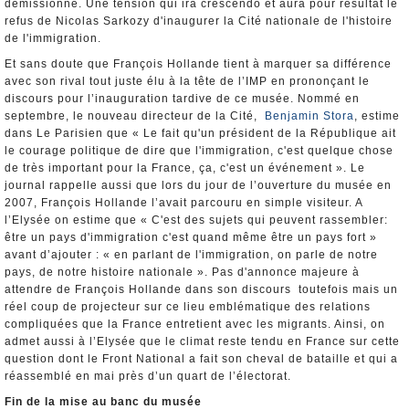
démissionne. Une tension qui ira crescendo et aura pour résultat le
refus de Nicolas Sarkozy d'inaugurer la Cité nationale de l'histoire
de l'immigration.
Et sans doute que François Hollande tient à marquer sa différence
avec son rival tout juste élu à la tête de l’IMP en prononçant le
discours pour l’inauguration tardive de ce musée. Nommé en
septembre, le nouveau directeur de la Cité,
Benjamin Stora
, estime
dans Le Parisien que « Le fait qu'un président de la République ait
le courage politique de dire que l'immigration, c'est quelque chose
de très important pour la France, ça, c'est un événement ». Le
journal rappelle aussi que lors du jour de l’ouverture du musée en
2007, François Hollande l’avait parcouru en simple visiteur. A
l’Elysée on estime que « C'est des sujets qui peuvent rassembler:
être un pays d'immigration c'est quand même être un pays fort »
avant d’ajouter : « en parlant de l'immigration, on parle de notre
pays, de notre histoire nationale ». Pas d'annonce majeure à
attendre de François Hollande dans son discours toutefois mais un
réel coup de projecteur sur ce lieu emblématique des relations
compliquées que la France entretient avec les migrants. Ainsi, on
admet aussi à l’Elysée que le climat reste tendu en France sur cette
question dont le Front National a fait son cheval de bataille et qui a
réassemblé en mai près d’un quart de l’électorat.
Fin de la mise au banc du musée