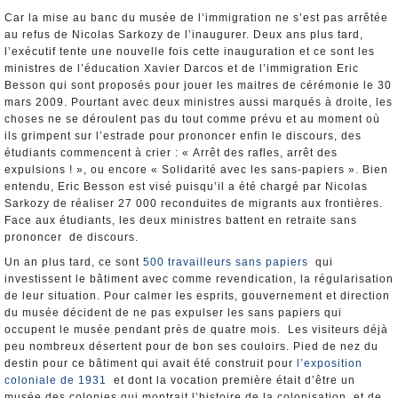
Car la mise au banc du musée de l’immigration ne s’est pas arrêtée
au refus de Nicolas Sarkozy de l’inaugurer. Deux ans plus tard,
l’exécutif tente une nouvelle fois cette inauguration et ce sont les
ministres de l’éducation Xavier Darcos et de l’immigration Eric
Besson qui sont proposés pour jouer les maitres de cérémonie le 30
mars 2009. Pourtant avec deux ministres aussi marqués à droite, les
choses ne se déroulent pas du tout comme prévu et au moment où
ils grimpent sur l’estrade pour prononcer enfin le discours, des
étudiants commencent à crier : « Arrêt des rafles, arrêt des
expulsions ! », ou encore « Solidarité avec les sans-papiers ». Bien
entendu, Eric Besson est visé puisqu’il a été chargé par Nicolas
Sarkozy de réaliser 27 000 reconduites de migrants aux frontières.
Face aux étudiants, les deux ministres battent en retraite sans
prononcer de discours.
Un an plus tard, ce sont
500 travailleurs sans papiers
qui
investissent le bâtiment avec comme revendication, la régularisation
de leur situation. Pour calmer les esprits, gouvernement et direction
du musée décident de ne pas expulser les sans papiers qui
occupent le musée pendant près de quatre mois. Les visiteurs déjà
peu nombreux désertent pour de bon ses couloirs. Pied de nez du
destin pour ce bâtiment qui avait été construit pour
l’exposition
coloniale de 1931
et dont la vocation première était d’être un
musée des colonies qui montrait l’histoire de la colonisation et de