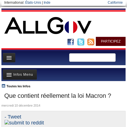
International:
États-Unis
|
Inde
Californie
PARTICIPEZ
Page d'accueil
Infos Menu
Infos
Gouvernement
Toutes les Infos
A la Une
Que contient réellement la loi Macron ?
Ministères/Directions
Polémiques
Blog
mercredi 10 décembre 2014
Où va l’argent?
Elections européennes
- Tweet
La France et le Monde