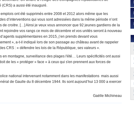
é (CRS) a aussi été inauguré.
 emplois ont été supprimés entre 2008 et 2012 alors même que les
es d’interventions qui vous sont adressées dans la même période n’ont
 de croitre. […] Ainsi je veux vous annoncer que 92 jeunes gardiens de la
ont rejoindre vos rangs ce mois de décembre et vos unités seront à nouveau
 d’agents supplémentaires en 2015, j’en prends devant vous
ement », a-t-il indiqué lors de son passage au château avant de rappeler
 des CRS : « défendre les lois de la République, ses valeurs ».
 en montagne, surveillance des plages l'été… Leurs spécificités ont aussi
e doit de les « protéger » face « à ceux qui s'en prennent aux forces de
olice national intervenant notamment dans les manifestations mais aussi
général de Gaulle du 8 décembre 1944. Ils sont aujourd’hui 13 000 a exercer
Gaëlle Michineau