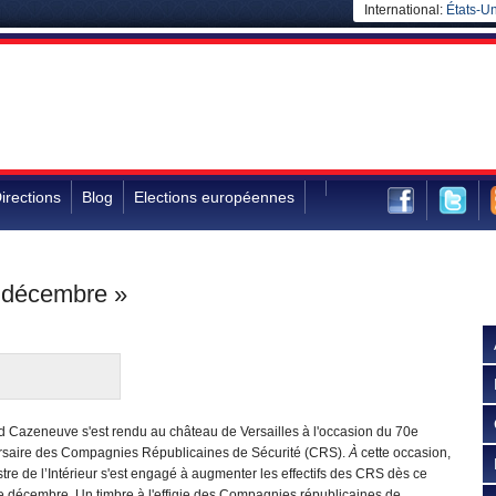
International:
États-Un
irections
Blog
Elections européennes
 décembre »
d Cazeneuve s'est rendu au château de Versailles à l'occasion du 70e
rsaire des Compagnies Républicaines de Sécurité (CRS).
À
cette occasion,
stre de l’Intérieur s'est engagé à augmenter les effectifs des CRS dès ce
e décembre. Un timbre à l'effigie des Compagnies républicaines de