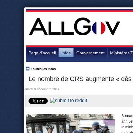
Page d'accueil
Infos
Gouvernement
Ministères/D
Toutes les Infos
Le nombre de CRS augmente « dès
mardi 9 décembre 2014
Bernar
annive
le mini
mois d