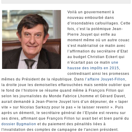
Nominations et Démissions
Elections européennes
Voilà un gouvernement à
nouveau embourbé dans
Infos insolites
d’insondables cafouillages. Cette
fois, c’est la polémique Jean-
Pierre Jouyet qui enfle au
moment même où un autre couac
s’est matérialisé ce matin avec
l’affirmation du secrétaire d’Etat
au budget Christian Eckert qui
n’écartait pas ce matin
une
hausse des impôts en 2015
,
contredisant ainsi les promesses
mêmes du Président de la république. Dans
l’affaire Jouyet-Fillon
,
la droite joue les demoiselles effarouchées mais semble oublier que
le fond de l’histoire se résume quand même à François Fillon qui
selon les journalistes du Monde Fabrice Lhomme et Gérard Davet,
aurait demandé à Jean-Pierre Jouyet lors d’un déjeuner, de « taper
vite » sur Nicolas Sarkozy pour le pas « le laisser revenir ». Puis
après un démenti, le secrétaire général de l’Elysée est revenu sur
ses dires, affirmant que François Fillon lui avait bel et bien parlé du
dossier Bygmalion
et du paiement des pénalités liées à
l'invalidation des comptes de campagne de l'ancien président.