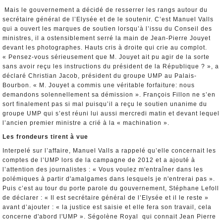
Mais le gouvernement a décidé de resserrer les rangs autour du
secrétaire général de l’Elysée et de le soutenir. C’est Manuel Valls
qui a ouvert les marques de soutien lorsqu’à l’issu du Conseil des
ministres, il a ostensiblement serré la main de Jean-Pierre Jouyet
devant les photographes. Hauts cris à droite qui crie au complot.
« Pensez-vous sérieusement que M. Jouyet ait pu agir de la sorte
sans avoir reçu les instructions du président de la République ? », a
déclaré Christian Jacob, président du groupe UMP au Palais-
Bourbon. « M. Jouyet a commis une véritable forfaiture: nous
demandons solennellement sa démission ». François Fillon ne s’en
sort finalement pas si mal puisqu’il a reçu le soutien unanime du
groupe UMP qui s’est réuni lui aussi mercredi matin et devant lequel
l’ancien premier ministre a crié à la « machination ».
Les frondeurs tirent à vue
Interpelé sur l’affaire, Manuel Valls a rappelé qu’elle concernait les
comptes de l’UMP lors de la campagne de 2012 et a ajouté à
l’attention des journalistes : « Vous voulez m'entraîner dans les
polémiques à partir d'amalgames dans lesquels je n'entrerai pas ».
Puis c’est au tour du porte parole du gouvernement, Stéphane Lefoll
de déclarer : « Il est secrétaire général de l’Elysée et il le reste »
avant d’ajouter : « la justice est saisie et elle fera son travail, cela
concerne d'abord l'UMP ». Ségolène Royal qui connait Jean Pierre