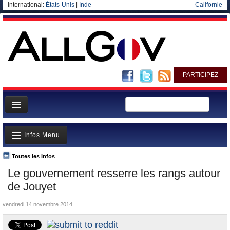
International:
États-Unis
|
Inde
Californie
PARTICIPEZ
Page d'accueil
Infos Menu
Infos
Gouvernement
Toutes les Infos
A la Une
Le gouvernement resserre les rangs autour
Ministères/Directions
Polémiques
de Jouyet
Blog
Où va l’argent?
vendredi 14 novembre 2014
Elections européennes
La France et le Monde