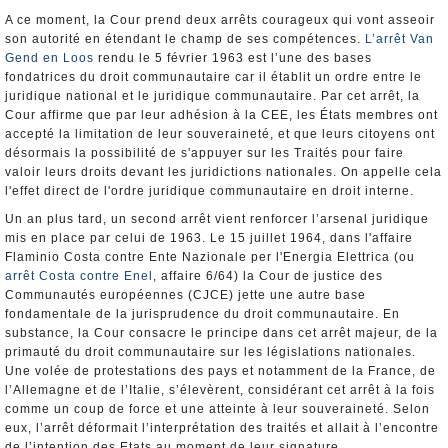
A ce moment, la Cour prend deux arrêts courageux qui vont asseoir
son autorité en étendant le champ de ses compétences.
L’arrêt Van
Gend en Loos
rendu le 5 février 1963 est l’une des bases
fondatrices du droit communautaire car il établit un ordre entre le
juridique national et le juridique communautaire. Par cet arrêt, la
Cour affirme que par leur adhésion à la CEE, les États membres ont
accepté la limitation de leur souveraineté, et que leurs citoyens ont
désormais la possibilité de s'appuyer sur les Traités pour faire
valoir leurs droits devant les juridictions nationales. On appelle cela
l'effet direct de l'ordre juridique communautaire en droit interne.
Un an plus tard, un second arrêt vient renforcer l’arsenal juridique
mis en place par celui de 1963. Le 15 juillet 1964, dans l'affaire
Flaminio Costa contre Ente Nazionale per l'Energia Elettrica (ou
arrêt Costa contre Enel
, affaire 6/64) la Cour de justice des
Communautés européennes (CJCE) jette une autre base
fondamentale de la jurisprudence du droit communautaire. En
substance, la Cour consacre le principe dans cet arrêt majeur, de la
primauté du droit communautaire sur les législations nationales.
Une volée de protestations des pays et notamment de la France, de
l’Allemagne et de l’Italie, s’élevèrent, considérant cet arrêt à la fois
comme un coup de force et une atteinte à leur souveraineté. Selon
eux, l’arrêt déformait l’interprétation des traités et allait à l’encontre
de l’intention des Etats au moment de leur signature.