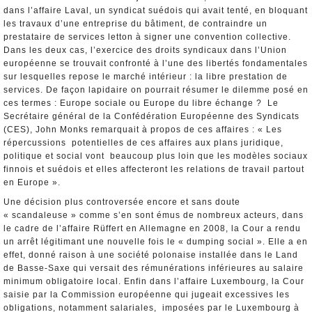
dans l’affaire Laval, un syndicat suédois qui avait tenté, en bloquant
les travaux d’une entreprise du bâtiment, de contraindre un
prestataire de services letton à signer une convention collective.
Dans les deux cas, l’exercice des droits syndicaux dans l’Union
européenne se trouvait confronté à l’une des libertés fondamentales
sur lesquelles repose le marché intérieur : la libre prestation de
services. De façon lapidaire on pourrait résumer le dilemme posé en
ces termes : Europe sociale ou Europe du libre échange ? Le
Secrétaire général de la Confédération Européenne des Syndicats
(CES), John Monks remarquait à propos de ces affaires : « Les
répercussions potentielles de ces affaires aux plans juridique,
politique et social vont beaucoup plus loin que les modèles sociaux
finnois et suédois et elles affecteront les relations de travail partout
en Europe ».
Une décision plus controversée encore et sans doute
« scandaleuse » comme s’en sont émus de nombreux acteurs, dans
le cadre de l’affaire Rüffert en Allemagne en 2008, la Cour a rendu
un arrêt légitimant une nouvelle fois le « dumping social ». Elle a en
effet, donné raison à une société polonaise installée dans le Land
de Basse-Saxe qui versait des rémunérations inférieures au salaire
minimum obligatoire local. Enfin dans l’affaire Luxembourg, la Cour
saisie par la Commission européenne qui jugeait excessives les
obligations, notamment salariales, imposées par le Luxembourg à