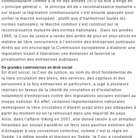
communautaire comme à la fin des années 1970 où elle a érigé en
« principe général », le principe dit de « reconnaissance mutuelle »
sur lequel la législation communautaire s’est ensuite appuyée pour
unifier le marché européen : plutôt que d’harmoniser toutes les
normes nationales, le Marché commun s’est construit sur la
reconnaissance mutuelle des normes nationales. Dans les années
1980, la Cour de justice a rendu des arrêts de plus en plus stricts en
matière de libre concurrence à l’encontre des entreprises publiques.
Arrêts qui ont encouragé la Commission européenne à élaborer une
législation visant à libéraliser ces domaines et favorisé la
privatisation des entreprises publiques.
De grandes controverses en droit social
En droit social, la Cour de justice, au nom du droit fondamental de
la libre circulation des biens, des services, des capitaux et des
personnes à la fois entreprises et particuliers, a jugé à plusieurs
reprises en faveur de la liberté de circulation et d'installation
notamment d'entreprises contre des législations sociales existant au
niveau national. En effet, certaines règlementations nationales
restreignant la libre circulation n’étaient jusqu’alors pas attaquées à
partir du moment où on la retrouvait dans une majorité de pays.
Ainsi, dans l’affaire Viking en 2007, elle donné raison à un armateur
finlandais qui voulait transférer un ferry sous pavillon estonien afin
d’échapper à une convention collective, comme c’est la règle en
Suède. La même année et toujours en Suède, la Cour a condamné