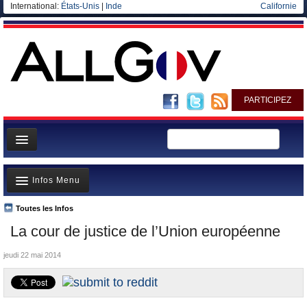
International:
États-Unis
|
Inde
Californie
PARTICIPEZ
Page d'accueil
Infos Menu
Infos
Gouvernement
Toutes les Infos
A la Une
La cour de justice de l’Union européenne
Ministères/Directions
Polémiques
Blog
jeudi 22 mai 2014
Où va l’argent?
Elections européennes
La France et le Monde