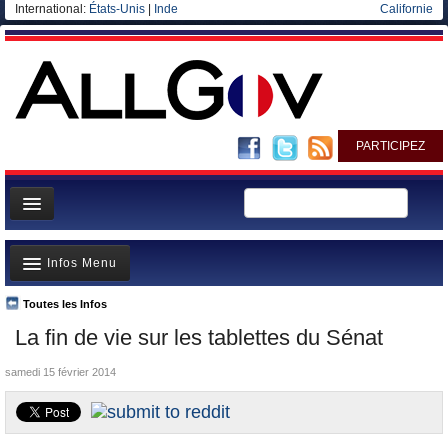
International:
États-Unis
|
Inde
Californie
PARTICIPEZ
Page d'accueil
Infos Menu
Infos
Gouvernement
Toutes les Infos
A la Une
La fin de vie sur les tablettes du Sénat
Ministères/Directions
Polémiques
Blog
samedi 15 février 2014
Où va l’argent?
Elections européennes
La France et le Monde