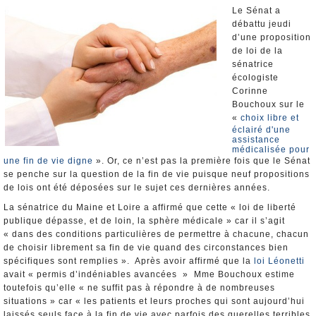
Nominations et Démissions
Le Sénat a
débattu jeudi
Elections européennes
d’une proposition
Infos insolites
de loi de la
sénatrice
écologiste
Corinne
Bouchoux sur le
«
choix libre et
éclairé d'une
assistance
médicalisée pour
une fin de vie digne
». Or, ce n’est pas la première fois que le Sénat
se penche sur la question de la fin de vie puisque neuf propositions
de lois ont été déposées sur le sujet ces dernières années.
La sénatrice du Maine et Loire a affirmé que cette « loi de liberté
publique dépasse, et de loin, la sphère médicale » car il s’agit
« dans des conditions particulières de permettre à chacune, chacun
de choisir librement sa fin de vie quand des circonstances bien
spécifiques sont remplies ». Après avoir affirmé que la
loi Léonetti
avait « permis d’indéniables avancées » Mme Bouchoux estime
toutefois qu’elle « ne suffit pas à répondre à de nombreuses
situations » car « les patients et leurs proches qui sont aujourd’hui
laissés seuls face à la fin de vie avec parfois des querelles terribles