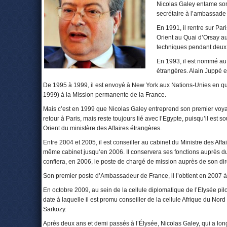
Nicolas Galey entame son
secrétaire à l’ambassade d
En 1991, il rentre sur Pa
Orient au Quai d’Orsay au 
techniques pendant deux
En 1993, il est nommé au 
étrangères. Alain Juppé en
De 1995 à 1999, il est envoyé à New York aux Nations-Unies en qu
1999) à la Mission permanente de la France.
Mais c’est en 1999 que Nicolas Galey entreprend son premier voyage
retour à Paris, mais reste toujours lié avec l’Egypte, puisqu’il est
Orient du ministère des Affaires étrangères.
Entre 2004 et 2005, il est conseiller au cabinet du Ministre des Affa
même cabinet jusqu’en 2006. Il conservera ses fonctions auprès du
confiera, en 2006, le poste de chargé de mission auprès de son dir
Son premier poste d’Ambassadeur de France, il l’obtient en 2007 à
En octobre 2009, au sein de la cellule diplomatique de l’Elysée pilo
date à laquelle il est promu conseiller de la cellule Afrique du N
Sarkozy.
Après deux ans et demi passés à l’Élysée, Nicolas Galey, qui a lon