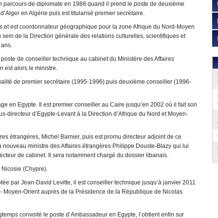
 parcours de diplomate en 1988 quand il prend le poste de deuxième
’Alger en Algérie puis est titularisé premier secrétaire.
ris et est coordonnateur géographique pour la zone Afrique du Nord-Moyen
sein de la Direction générale des relations culturelles, scientifiques et
 ans.
poste de conseiller technique au cabinet du Ministère des Affaires
 est alors le ministre.
alité de premier secrétaire (1995-1996) puis deuxième conseiller (1996-
 en Egypte. Il est premier conseiller au Caire jusqu’en 2002 où il fait son
 sous-directeur d’Egypte-Levant à la Direction d’Afrique du Nord et Moyen-
ires étrangères, Michel Barnier, puis est promu directeur adjoint de ce
 nouveau ministre des Affaires étrangères Philippe Douste-Blazy qui lui
ecteur de cabinet. Il sera notamment chargé du dossier libanais.
 Nicosie (Chypre).
tée par Jean-David Levitte, il est conseiller technique jusqu’à janvier 2011
ord - Moyen-Orient auprès de la Présidence de la République de Nicolas
gtemps convoité le poste d’Ambassadeur en Egypte, l’obtient enfin sur