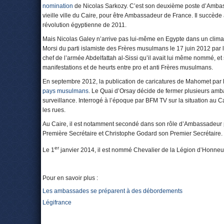
nomination
de Nicolas Sarkozy. C’est son deuxième poste d’Ambassa
vieille ville du Caire, pour être Ambassadeur de France. Il succède
révolution égyptienne de 2011.
Mais Nicolas Galey n’arrive pas lui-même en Egypte dans un climat 
Morsi du parti islamiste des Frères musulmans le 17 juin 2012 par l
chef de l’armée Abdelfattah al-Sissi qu’il avait lui même nommé, et
manifestations et de heurts entre pro et anti Frères musulmans.
En septembre 2012, la publication de caricatures de Mahomet par l
pays musulmans
. Le Quai d’Orsay décide de fermer plusieurs amb
surveillance. Interrogé à l’époque par BFM TV sur la situation au C
les rues.
Au Caire, il est notamment secondé dans son rôle d’Ambassadeur p
Première Secrétaire et Christophe Godard son Premier Secrétaire.
er
Le 1
janvier 2014, il est nommé Chevalier de la Légion d’Honneu
Pour en savoir plus :
Les ambassades se préparent à des débordements
Légifrance