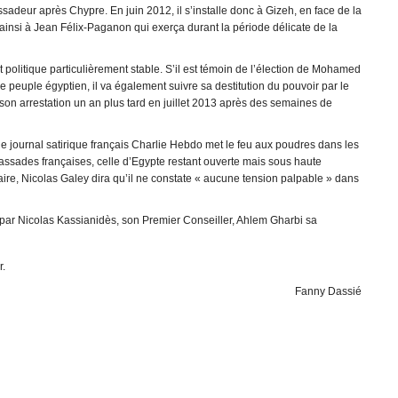
deur après Chypre. En juin 2012, il s’installe donc à Gizeh, en face de la
 ainsi à Jean Félix-Paganon qui exerça durant la période délicate de la
politique particulièrement stable. S’il est témoin de l’élection de Mohamed
e peuple égyptien, il va également suivre sa destitution du pouvoir par le
 son arrestation un an plus tard en juillet 2013 après des semaines de
e journal satirique français Charlie Hebdo met le feu aux poudres dans les
assades françaises, celle d’Egypte restant ouverte mais sous haute
aire, Nicolas Galey dira qu’il ne constate « aucune tension palpable » dans
ar Nicolas Kassianidès, son Premier Conseiller, Ahlem Gharbi sa
r.
Fanny Dassié