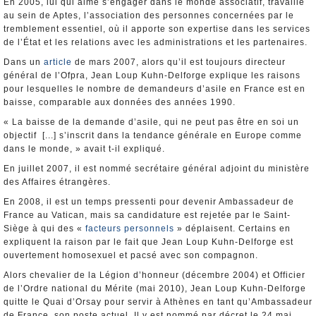
En 2005, lui qui aime s’engager dans le monde associatif, travaille
au sein de Aptes, l’association des personnes concernées par le
tremblement essentiel, où il apporte son expertise dans les services
de l’État et les relations avec les administrations et les partenaires.
Dans un
article
de mars 2007, alors qu’il est toujours directeur
général de l’Ofpra, Jean Loup Kuhn-Delforge explique les raisons
pour lesquelles le nombre de demandeurs d’asile en France est en
baisse, comparable aux données des années 1990.
« La baisse de la demande d’asile, qui ne peut pas être en soi un
objectif [...] s’inscrit dans la tendance générale en Europe comme
dans le monde, » avait t-il expliqué.
En juillet 2007, il est nommé secrétaire général adjoint du ministère
des Affaires étrangères.
En 2008, il est un temps pressenti pour devenir Ambassadeur de
France au Vatican, mais sa candidature est rejetée par le Saint-
Siège à qui des «
facteurs personnels
» déplaisent. Certains en
expliquent la raison par le fait que Jean Loup Kuhn-Delforge est
ouvertement homosexuel et pacsé avec son compagnon.
Alors chevalier de la Légion d’honneur (décembre 2004) et Officier
de l’Ordre national du Mérite (mai 2010), Jean Loup Kuhn-Delforge
quitte le Quai d’Orsay pour servir à Athènes en tant qu’Ambassadeur
de France, son poste actuel. Il y est nommé par décret le 24 mai