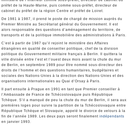
ministère de l’Intérieur comme sous-préfet, directeur de cabinet du
préfet de la Haute-Marne, puis comme sous-préfet, directeur de
cabinet du préfet de la région Centre et préfet de Loiret.
De 1981 à 1987, il prend le poste de chargé de mission auprès du
Premier Ministre au Secrétariat général du Gouvernement. Il est
alors responsable des questions d’aménagement du territoire, de
transports et de la politique immobilière des administrations à Paris.
C’est à partir de 1987 qu’il rejoint le ministère des Affaires
étrangères en qualité de conseiller politique, chef de la division
politique du Gouvernement militaire français à Berlin. Il quittera la
ville divisée entre l’est et l’ouest deux mois avant la chute du mur
de Berlin, en septembre 1989 pour être nommé sous-directeur des
droits de l’homme et des questions humanitaires, budgétaires et
sociales des Nations-Unies à la direction des Nations-Unies et des
organisations internationales au Quai d’Orsay à Paris.
Il part ensuite à Prague en 1991 en tant que Premier conseiller à
l’Ambassade de France de Tchécoslovaquie puis République
Tchèque. S’il a manqué de peu la chute du mur de Berlin, il sera aux
premières loges pour suivre la partition de la Tchécoslovaquie entre
République Tchèque et Slovaquie, appelé le divorce de velours à la
fin de l’année 1989. Les deux pays seront finalement
indépendants
en janvier 1993.