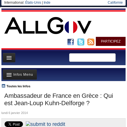
International:
États-Unis
|
Inde
Californie
PARTICIPEZ
Page d'accueil
Infos Menu
Infos
Gouvernement
Toutes les Infos
A la Une
Ambassadeur de France en Grèce : Qui
Ministères/Directions
Polémiques
est Jean-Loup Kuhn-Delforge ?
Blog
Où va l’argent?
lundi 6 janvier 2014
Elections européennes
La France et le Monde