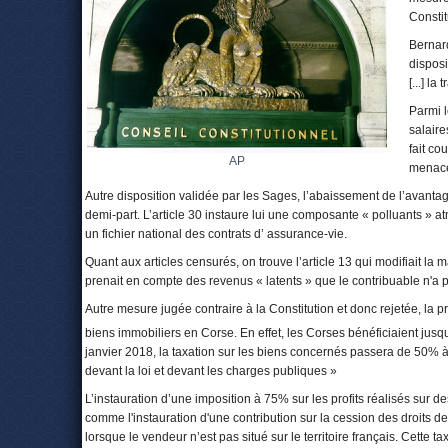
Constit
Bernard
disposi
[...] l
Parmi 
salaire
fait co
AP
menacé 
Autre disposition validée par les Sages, l’abaissement de l’avantag
demi-part. L’article 30 instaure lui une composante « polluants » at
un fichier national des contrats d’ assurance-vie.
Quant aux articles censurés, on trouve l’article 13 qui modifiait la 
prenait en compte des revenus « latents » que le contribuable n'a p
Autre mesure jugée contraire à la Constitution et donc rejetée, la p
biens immobiliers en Corse. En effet, les Corses bénéficiaient jusqu
janvier 2018, la taxation sur les biens concernés passera de 50% à
devant la loi et devant les charges publiques »
L’instauration d’une imposition à 75% sur les profits réalisés sur 
comme l'instauration d'une contribution sur la cession des droits d
lorsque le vendeur n’est pas situé sur le territoire français. Cette t