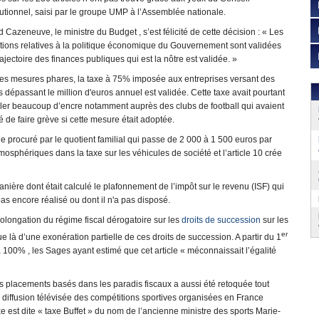
utionnel, saisi par le groupe UMP à l’Assemblée nationale.
 Cazeneuve, le ministre du Budget , s’est félicité de cette décision : « Les
tions relatives à la politique économique du Gouvernement sont validées
a trajectoire des finances publiques qui est la nôtre est validée. »
les mesures phares, la taxe à 75% imposée aux entreprises versant des
s dépassant le million d'euros annuel est validée. Cette taxe avait pourtant
uler beaucoup d’encre notamment auprès des clubs de football qui avaient
de faire grève si cette mesure était adoptée.
e procuré par le quotient familial qui passe de 2 000 à 1 500 euros par
mosphériques dans la taxe sur les véhicules de société et l’article 10 crée
manière dont était calculé le plafonnement de l’impôt sur le revenu (ISF) qui
as encore réalisé ou dont il n'a pas disposé.
rolongation du régime fiscal dérogatoire sur les
droits de succession
sur les
er
e là d’une exonération partielle de ces droits de succession. A partir du 1
 100% , les Sages ayant estimé que cet article « méconnaissait l’égalité
des placements basés dans les paradis fiscaux a aussi été retoquée tout
e diffusion télévisée des compétitions sportives organisées en France
axe est dite « taxe Buffet » du nom de l’ancienne ministre des sports Marie-