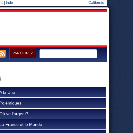
is
|
Inde
Californie
PARTICIPEZ
4
A la Une
Polémiques
Où va l’argent?
La France et le Monde