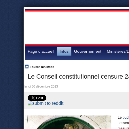
Page d'accueil
Infos
Gouvernement
Ministères/D
Toutes les Infos
Le Conseil constitutionnel censure 2
lundi 30 décembre 2013
Le
bud
l’essen
mesures