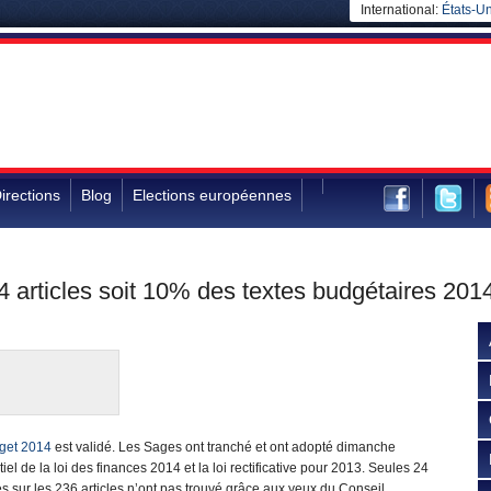
International:
États-Un
irections
Blog
Elections européennes
4 articles soit 10% des textes budgétaires 201
get 2014
est validé. Les Sages ont tranché et ont adopté dimanche
tiel de la loi des finances 2014 et la loi rectificative pour 2013. Seules 24
 sur les 236 articles n’ont pas trouvé grâce aux yeux du Conseil