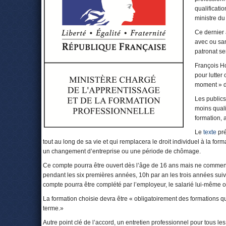
qualificati
ministre du 
Ce dernier 
avec ou san
patronat se
François Ho
pour lutter
moment » de
Les publics
moins quali
formation, 
Le
texte
pré
tout au long de sa vie et qui remplacera le droit individuel à la for
un changement d’entreprise ou une période de chômage.
Ce compte pourra être ouvert dès l’âge de 16 ans mais ne commencer
pendant les six premières années, 10h par an les trois années su
compte pourra être complété par l’employeur, le salarié lui-même o
La formation choisie devra être « obligatoirement des formations 
terme.»
Autre point clé de l’accord, un entretien professionnel pour tous le