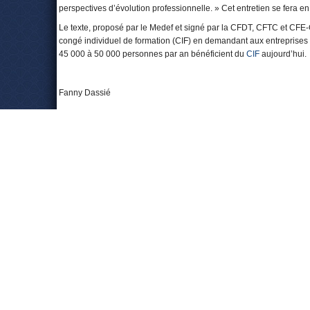
perspectives d’évolution professionnelle. » Cet entretien se fera en
Le texte, proposé par le Medef et signé par la CFDT, CFTC et CFE
congé individuel de formation (CIF) en demandant aux entreprises d
45 000 à 50 000 personnes par an bénéficient du
CIF
aujourd’hui.
Fanny Dassié
Pour en savoir plus :
http://lentreprise.lexpress.fr/formation/reforme-de-la-formation-sa
http://www.lefigaro.fr/formation/2013/12/15/09006-20131215ARTFIG0
professionnelles.php
http://lentreprise.lexpress.fr/gestion-entreprise/le-cif-le-bon-elev
Laisser un commentaire