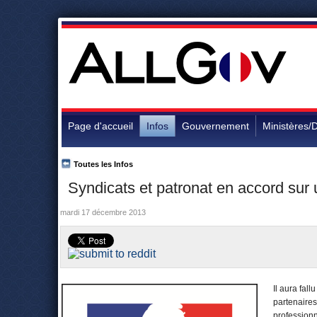
Page d'accueil
Infos
Gouvernement
Ministères/D
Toutes les Infos
Syndicats et patronat en accord sur 
mardi 17 décembre 2013
Il aura fal
partenaires
professionn