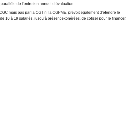
 parallèle de l’entretien annuel d’évaluation.
-CGC mais pas par la CGT ni la CGPME, prévoit également d’étendre le
e 10 à 19 salariés, jusqu’à présent exonérées, de cotiser pour le financer.
pin-met-la-pression-sur-les-partenaires-sociaux_44750.html
0153-les-trois-points-cles-du-projet-d-accord-sur-les-formations-
e-de-la-formation-professionnelle_44782.html