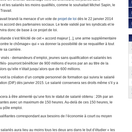
on et les salariés les moins qualifiés, comme le souhaitait Michel Sapin, le
Travail.
avait brandi la menace d’un vote de
projet de loi
dès le 22 janvier 2014
s accord des partenaires sociaux. Le texte validé par les syndicats et le
rvira donc de base à ce projet de loi.
llande s’est félicité de cet « accord majeur [...], une arme supplémentaire
 contre le chômage» qui « va donner la possibilité de se requalifier à tout
 sa carrière.
 visés - demandeurs d’emploi, jeunes sans qualification et salariés les
fiés- pourront bénéficier de 900 millions d’euros par an au titre de la
alors qu’elle n’était jusqu’alors que de 600 millions.
voit la création d’un compte personnel de formation qui suivra le salarié
mation (DIF) dès janvier 2015. Le salarié conservera ses droits même s’il y a
a à être alimenté qu’une fois le statut de salarié obtenu : 20h par an
ivantes avec un maximum de 150 heures. Au-delà de ces 150 heures, le
u pôle emploi.
qualifiantes correspondant aux besoins de l’économie à court ou moyen
s salariés aura lieu au moins tous les deux ans dans le but d’étudier « les