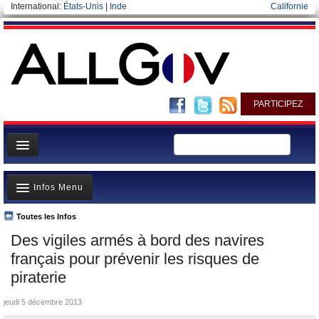
International:
États-Unis
|
Inde
Californie
PARTICIPEZ
Page d'accueil
Infos Menu
Infos
Gouvernement
Toutes les Infos
A la Une
Des vigiles armés à bord des navires
Ministères/Directions
Polémiques
français pour prévenir les risques de
Blog
Où va l’argent?
piraterie
Elections européennes
La France et le Monde
jeudi 5 décembre 2013