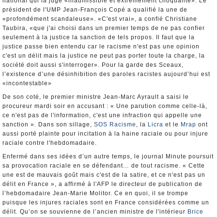
national qui la juge «inadmissible et extrêmement choquante». Le
président de l'UMP Jean-François Copé a qualifié la une de
«profondément scandaleuse». «C'est vrai», a confié Christiane
Taubira, «que j'ai choisi dans un premier temps de ne pas confier
seulement à la justice la sanction de tels propos. Il faut que la
justice passe bien entendu car le racisme n'est pas une opinion
c'est un délit mais la justice ne peut pas porter toute la charge, la
société doit aussi s'interroger». Pour la garde des Sceaux,
l’existence d’une désinhibition des paroles racistes aujourd’hui est
«incontestable»
De son coté, le premier ministre Jean-Marc Ayrault a saisi le
procureur mardi soir en accusant : « Une parution comme celle-là,
ce n'est pas de l'information, c'est une infraction qui appelle une
sanction ». Dans son sillage,
SOS Racisme
, la
Licra
et le
Mrap
ont
aussi porté plainte pour incitation à la haine raciale ou pour injure
raciale contre l'hebdomadaire.
Enfermé dans ses idées d’un autre temps, le journal Minute poursuit
sa provocation raciale en se défendant… de tout racisme. « Cette
une est de mauvais goût mais c'est de la satire, et ce n'est pas un
délit en France », a affirmé à l'AFP le directeur de publication de
l’hebdomadaire Jean-Marie Molitor. Ce en quoi, il se trompe
puisque les injures raciales sont en France considérées comme un
délit. Qu’on se souvienne de l’ancien ministre de l'intérieur
Brice