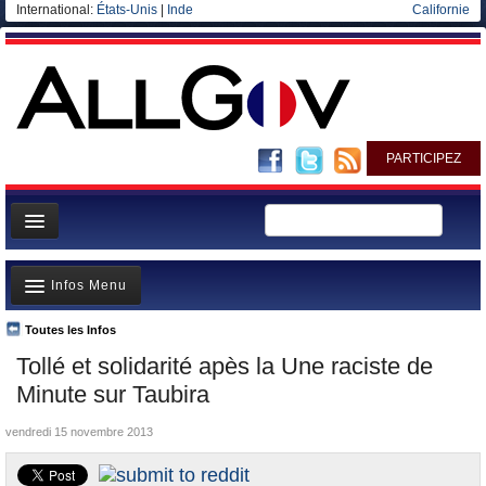
International:
États-Unis
|
Inde
Californie
PARTICIPEZ
Page d'accueil
Infos Menu
Infos
Gouvernement
Toutes les Infos
A la Une
Tollé et solidarité apès la Une raciste de
Ministères/Directions
Polémiques
Minute sur Taubira
Blog
Où va l’argent?
vendredi 15 novembre 2013
Elections européennes
La France et le Monde