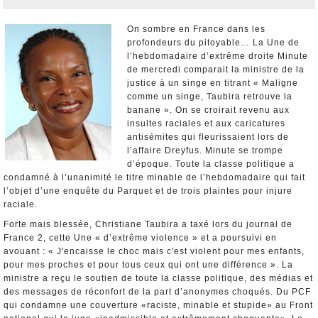
Nominations et Démissions
Elections européennes
On sombre en France dans les
profondeurs du pitoyable… La Une de
Infos insolites
l’hebdomadaire d’extrême droite Minute
de mercredi comparait la ministre de la
justice à un singe en titrant « Maligne
comme un singe, Taubira retrouve la
banane ». On se croirait revenu aux
insultes raciales et aux caricatures
antisémites qui fleurissaient lors de
l’affaire Dreyfus. Minute se trompe
d’époque. Toute la classe politique a
condamné à l’unanimité le titre minable de l’hebdomadaire qui fait
l’objet d’une enquête du Parquet et de trois plaintes pour injure
raciale.
Forte mais blessée, Christiane Taubira a taxé lors du journal de
France 2, cette Une « d’extrême violence » et a poursuivi en
avouant : « J'encaisse le choc mais c'est violent pour mes enfants,
pour mes proches et pour tous ceux qui ont une différence ». La
ministre a reçu le soutien de toute la classe politique, des médias et
des messages de réconfort de la part d’anonymes choqués. Du PCF
qui condamne une couverture «raciste, minable et stupide» au Front