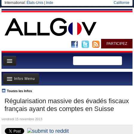
International:
États-Unis
|
Inde
Californie
PARTICIPEZ
Page d'accueil
Infos Menu
Infos
Gouvernement
Toutes les Infos
A la Une
Régularisation massive des évadés fiscaux
Ministères/Directions
Polémiques
français ayant des comptes en Suisse
Blog
Où va l’argent?
vendredi 15 novembre 2013
Elections européennes
La France et le Monde