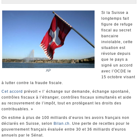
Nominations et Démissions
Elections européennes
Si la Suisse a
longtemps fait
Infos insolites
figure de refuge
fiscal au secret
bancaire
inviolable, cette
situation est
révolue depuis
que le pays a
signé un accord
AP
avec l’OCDE le
15 octobre visant
à lutter contre la fraude fiscale.
Cet accord
prévoit « l’ échange sur demande, échange spontané,
contrôles fiscaux à l’étranger, contrôles fiscaux simultanés et aide
au recouvrement de l’impôt, tout en protégeant les droits des
contribuables. »
On estime à plus de 100 milliards d’euros les avoirs français non
déclarés en Suisse, selon
Bilan.ch
. Une perte de recettes pour le
gouvernement français évaluée entre 30 et 36 milliards d'euros
annuels par le Sénat.