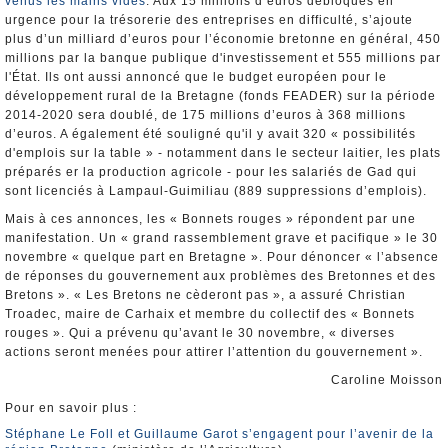
venus les mains vides
. Aux 15 millions d’euros débloqués en
urgence pour la trésorerie des entreprises en difficulté, s’ajoute
plus d’un milliard d’euros pour l’économie bretonne en général, 450
millions par la banque publique d'investissement et 555 millions par
l'État. Ils ont aussi annoncé que le budget européen pour le
développement rural de la Bretagne (fonds FEADER) sur la période
2014-2020 sera doublé, de 175 millions d’euros à 368 millions
d’euros. A également été souligné qu'il y avait 320 « possibilités
d'emplois sur la table » - notamment dans le secteur laitier, les plats
préparés er la production agricole - pour les salariés de Gad qui
sont licenciés à Lampaul-Guimiliau (889 suppressions d’emplois).
Mais à ces annonces, les « Bonnets rouges » répondent par une
manifestation. Un « grand rassemblement grave et pacifique » le 30
novembre « quelque part en Bretagne ». Pour dénoncer « l’absence
de réponses du gouvernement aux problèmes des Bretonnes et des
Bretons ». « Les Bretons ne cèderont pas », a assuré Christian
Troadec, maire de Carhaix et membre du collectif des « Bonnets
rouges ». Qui a prévenu qu’avant le 30 novembre, « diverses
actions seront menées pour attirer l’attention du gouvernement ».
Caroline Moisson
Pour en savoir plus :
Stéphane Le Foll et Guillaume Garot s’engagent pour l’avenir de la