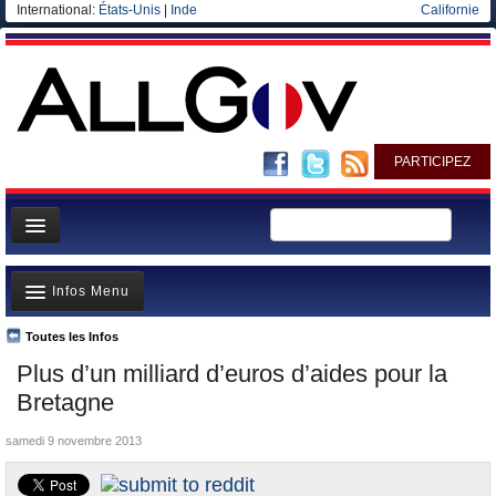
International:
États-Unis
|
Inde
Californie
PARTICIPEZ
Page d'accueil
Infos Menu
Infos
Gouvernement
Toutes les Infos
A la Une
Plus d’un milliard d’euros d’aides pour la
Ministères/Directions
Polémiques
Bretagne
Blog
Où va l’argent?
samedi 9 novembre 2013
Elections européennes
La France et le Monde