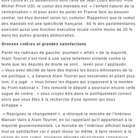
voix contre et 10 abstentions dont celle de Jean Louis Borloo. Pour
Michel Piron UDI, le cumul des mandats est « l’enfant naturel de la
centralisation » et pour avoir du poids en France face au pouvoir
central, les élus doivent selon lui, cumuler. Rappelons que le cumul
des mandats est une spécificité française : 60 % des parlementaires
exercent aussi une fonction exécutive locale contre moins de 20 %
dans les autres grandes démocraties.
Grosses colères et grandes satisfactions
Parmi les radicaux de gauche, pourtant « alliés » de la majorité,
Alain Tourret s’est livré à une salve tellement violente contre le
texte que les députés de droite se sont… levés pour l’applaudir.
« Vous avez décidé de faire des maires les boucs émissaires de la
vie politique », a balancé Alain Tourret aux socialistes et allant plus
loin, il a jugé : « vous brisez les digues qui s'opposent à la montée
du Front national ». Très remonté le député a poursuivi encore cette
vague de colère : « vous croyez être dans le politiquement correct
alors que vous êtes à la recherche d'une opinion qui vous
échappe ».
« Rejoignez le changement », a rétorqué le ministre de l'Intérieur
Manuel Valls à Alain Tourret, en lui rappelant qu'il appartenait à la
majorité gouvernementale. Le ministre de l’intérieur affichait malgré
tout sa satisfaction car il avait réussi lui même, à faire revenir à la
raison du non cumul, plusieurs députés récalcitrants convaincus