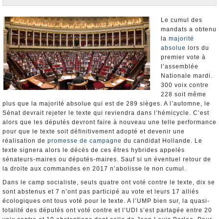
Nominations et Démissions
Elections européennes
Le cumul des
mandats a obtenu
Infos insolites
la
majorité
absolue
lors du
premier vote à
l’assemblée
Nationale mardi.
300 voix contre
228 soit même
plus que la majorité absolue qui est de 289 sièges. A l’automne, le
Sénat devrait rejeter le texte qui reviendra dans l’hémicycle. C’est
alors que les députés devront faire à nouveau une telle performance
pour que le texte soit définitivement adopté et devenir une
réalisation de
promesse de campagne
du candidat Hollande. Le
texte signera alors le décès de ces êtres hybrides appelés
sénateurs-maires ou députés-maires. Sauf si un éventuel retour de
la droite aux commandes en 2017 n’abolisse le non cumul.
Dans le camp socialiste, seuls quatre ont voté contre le texte, dix se
sont abstenus et 7 n’ont pas participé au vote et leurs 17 alliés
écologiques ont tous voté pour le texte. A l’UMP bien sur, la quasi-
totalité des députés ont voté contre et l’UDI s’est partagée entre 20