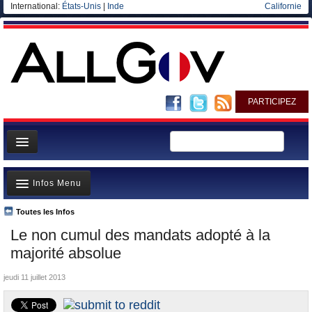
International:
États-Unis
|
Inde
Californie
PARTICIPEZ
Page d'accueil
Infos Menu
Infos
Gouvernement
Toutes les Infos
A la Une
Le non cumul des mandats adopté à la
Ministères/Directions
Polémiques
majorité absolue
Blog
Où va l’argent?
jeudi 11 juillet 2013
Elections européennes
La France et le Monde