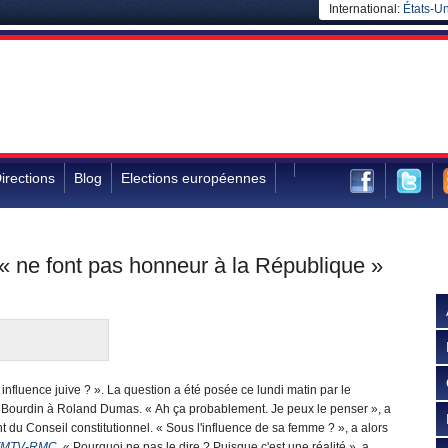
International:
États-Un
irections
Blog
Elections européennes
« ne font pas honneur à la République »
 influence juive ? ». La question a été posée ce lundi matin par le
 Bourdin à Roland Dumas. « Ah ça probablement. Je peux le penser », a
t du Conseil constitutionnel. « Sous l'influence de sa femme ? », a alors
FMTV-RMC
. « Pourquoi ne pas le dire ? Puisque c'est une réalité », a