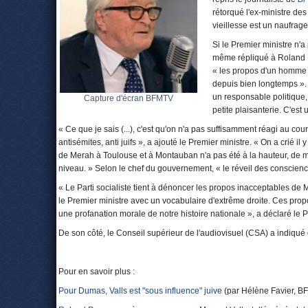
rétorqué l'ex-ministre des
vieillesse est un naufrage 
Si le Premier ministre n'
même répliqué à Roland D
« les propos d'un homme 
depuis bien longtemps ». 
un responsable politique, 
Capture d'écran BFMTV
petite plaisanterie. C'est
« Ce que je sais (...), c'est qu'on n'a pas suffisamment réagi au c
antisémites, anti juifs », a ajouté le Premier ministre. « On a crié i
de Merah à Toulouse et à Montauban n'a pas été à la hauteur, de mêm
niveau. » Selon le chef du gouvernement, « le réveil des conscienc
« Le Parti socialiste tient à dénoncer les propos inacceptables 
le Premier ministre avec un vocabulaire d'extrême droite. Ces propo
une profanation morale de notre histoire nationale », a déclaré le
De son côté, le Conseil supérieur de l'audiovisuel (CSA) a indiqué q
Pour en savoir plus :
Pour Dumas, Valls est "sous influence" juive
(par Hélène Favier, B