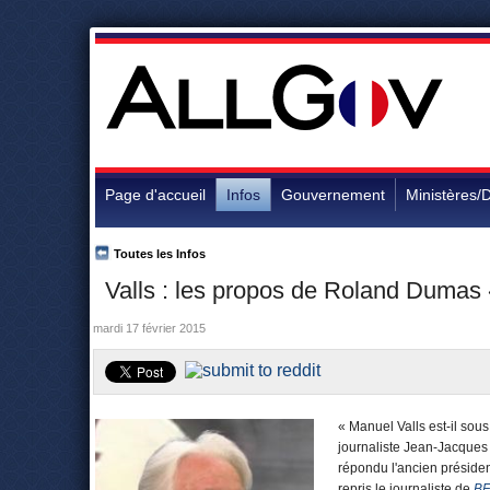
Page d'accueil
Infos
Gouvernement
Ministères/D
Toutes les Infos
Valls : les propos de Roland Dumas 
mardi 17 février 2015
« Manuel Valls est-il sous
journaliste Jean-Jacques
répondu l'ancien présiden
repris le journaliste de
B