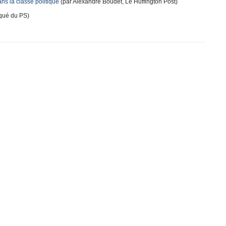
ns la classe politique
(par Alexandre Boudet, Le Huffington Post)
ué du PS)