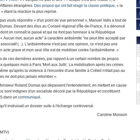
 Affaires étrangères.
Des propos qui ont fait réagir la classe politique,
« la
» étant la réaction la plus reprise.
a pas voulu répondre « d'un point de vue personnel », Manuel Valls a tout de
umas. Devant des élus au Conseil régional d'Île-de-France, il a dénoncé
dont on connaît le passé et qui ne font pas honneur à la République
« Aucun mot, aucun acte" à caractère antisémite "ne peut être accepté par
associatif (...). L'antisémitisme n'est pas une opinion, ce n'est pas une
 un acte grave et mon seul rôle est de mobiliser contre l'antisémitisme. »
ours de ces dernières années, par rapport à un certain nombre de propos
l y a quelques mois à Paris 'Mort aux Juifs'. La mobilisation après les crimes
e qu'après la violence à l'encontre d'une famille à Créteil n'était pas au
es ne doit plus jamais retomber ».
de Monsieur Roland Dumas qui dépassent l'entendement, en mettant en cause
s sont indignes d'un socialiste décoré par la République et constituent
 PS dans un
communiqué
.
u'il instruisait un dossier suite à l'échange controversé.
Caroline Moisson
FMTV)