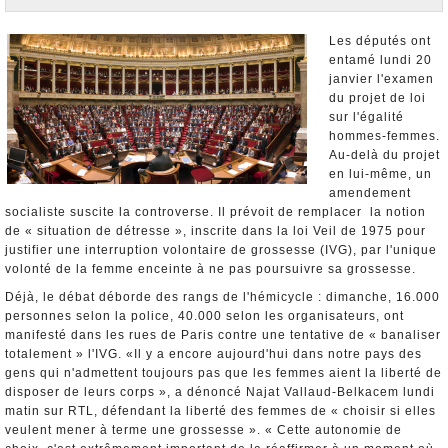
Nominations et Démissions
Elections européennes
Les députés ont
entamé lundi 20
Infos insolites
janvier l'examen
du projet de loi
sur l'égalité
hommes-femmes.
Au-delà du projet
en lui-même, un
amendement
socialiste suscite la controverse. Il prévoit de remplacer la notion
de « situation de détresse », inscrite dans la loi Veil de 1975 pour
justifier une interruption volontaire de grossesse (IVG), par l'unique
volonté de la femme enceinte à ne pas poursuivre sa grossesse.
Déjà, le débat déborde des rangs de l'hémicycle : dimanche, 16.000
personnes selon la police, 40.000 selon les organisateurs, ont
manifesté dans les rues de Paris contre une tentative de « banaliser
totalement » l'IVG. «Il y a encore aujourd'hui dans notre pays des
gens qui n'admettent toujours pas que les femmes aient la liberté de
disposer de leurs corps », a dénoncé Najat Vallaud-Belkacem lundi
matin sur RTL, défendant la liberté des femmes de « choisir si elles
veulent mener à terme une grossesse ». « Cette autonomie de