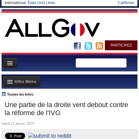
International:
États-Unis
|
Inde
Californie
PARTICIPEZ
Page d'accueil
Infos Menu
Infos
Gouvernement
Toutes les Infos
A la Une
Une partie de la droite vent debout contre
Ministères/Directions
Polémiques
la réforme de l'IVG
Blog
Où va l’argent?
mardi 21 janvier 2014
Elections européennes
La France et le Monde